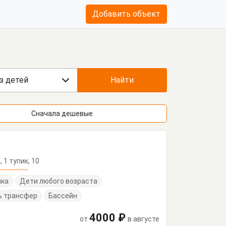
Добавить объект
з детей
Найти
Сначала дешевые
, 1 тупик, 10
нка
Дети любого возраста
ь трансфер
Бассейн
4000 ₽
от
в августе