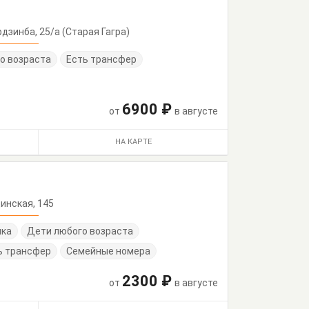
Ардзинба, 25/а (Старая Гагра)
о возраста
Есть трансфер
6900 ₽
от
в августе
НА КАРТЕ
рдинская, 145
нка
Дети любого возраста
ь трансфер
Семейные номера
2300 ₽
от
в августе