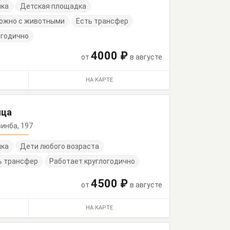
нка
Детская площадка
ожно с животными
Есть трансфер
огодично
4000 ₽
от
в августе
НА КАРТЕ
ица
дзинба, 197
нка
Дети любого возраста
ь трансфер
Работает круглогодично
4500 ₽
от
в августе
НА КАРТЕ