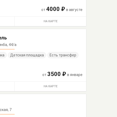
4000 ₽
от
в августе
НА КАРТЕ
ель
инба, 44/а
нка
Детская площадка
Есть трансфер
3500 ₽
от
в январе
НА КАРТЕ
сская, 7