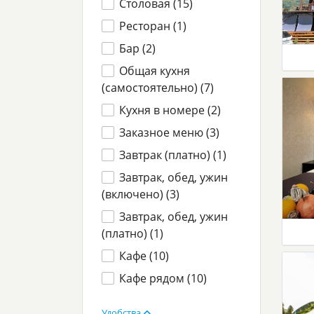
Столовая (
15
)
Ресторан (
1
)
Бар (
2
)
Общая кухня
(самостоятельно) (
7
)
Кухня в номере (
2
)
Заказное меню (
3
)
Завтрак (платно) (
1
)
Завтрак, обед, ужин
(включено) (
3
)
Завтрак, обед, ужин
(платно) (
1
)
Кафе (
10
)
Кафе рядом (
10
)
Удобства