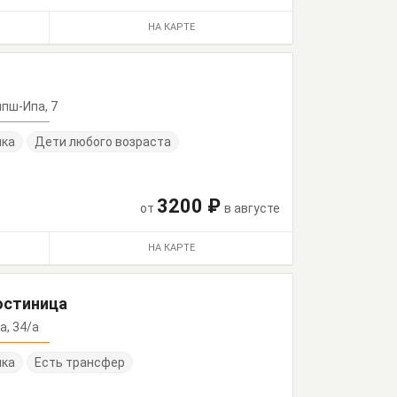
НА КАРТЕ
зяпш-Ипа, 7
нка
Дети любого возраста
3200 ₽
от
в августе
НА КАРТЕ
гостиница
ба, 34/а
нка
Есть трансфер