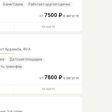
Баня/Сауна
Работает круглогодично
7500 ₽
от
в августе
НА КАРТЕ
пект Ардзинба, 49/А
нка
Детская площадка
сть трансфер
7800 ₽
от
в августе
НА КАРТЕ
зная, 3-й тупик