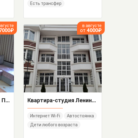
Есть трансфер
августе
в августе
7000₽
от
4000₽
1-комнатная квартира Павлика Морозова 24 кв 2
Квартира-студия Ленина 290/6
Интернет Wi-Fi
Автостоянка
Дети любого возраста