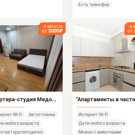
Есть трансфер
в августе
в 
от
3000₽
от
Квартира-студия Медовая 27
ернет Wi-Fi
Автостоянка
Интернет Wi-Fi
и любого возраста
Дети любого возраста
отает круглогодично
Можно с животными