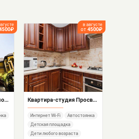
августе
в августе
4500₽
от
4500₽
Квартира-студия Чкалова 13
Квартира-студия Просвещения 167
нка
Интернет Wi-Fi
Автостоянка
Детская площадка
Дети любого возраста