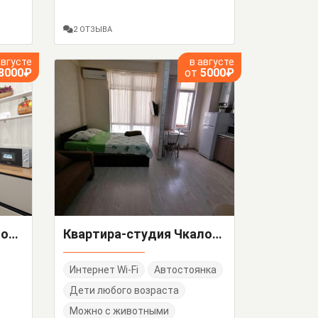
2 ОТЗЫВА
августе
в августе
8000₽
от
5000₽
"Апартаменты в частном доме" 3х-комнатная квартира
Квартира-студия Чкалова 11
Интернет Wi-Fi
Автостоянка
Дети любого возраста
Можно с животными