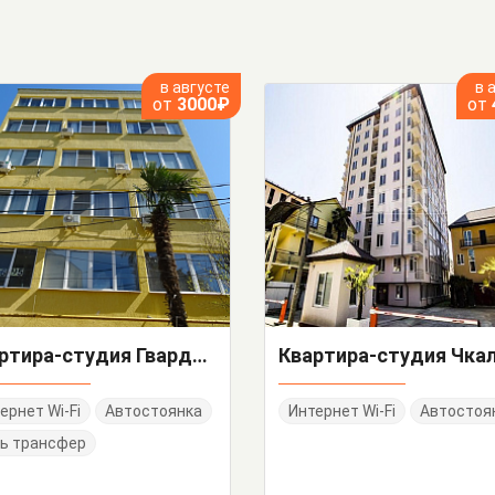
в августе
в 
от
3000₽
от
Квартира-студия Гвардейская 12 кв 8
ернет Wi-Fi
Автостоянка
Интернет Wi-Fi
Автостоя
ь трансфер