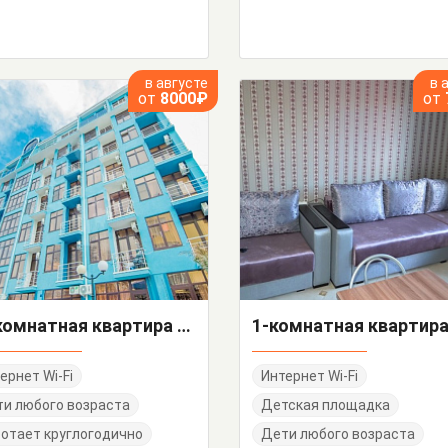
в августе
в 
от
8000₽
от
2х-комнатная квартира Просвещения 118/1 кв 39
ернет Wi-Fi
Интернет Wi-Fi
и любого возраста
Детская площадка
отает круглогодично
Дети любого возраста