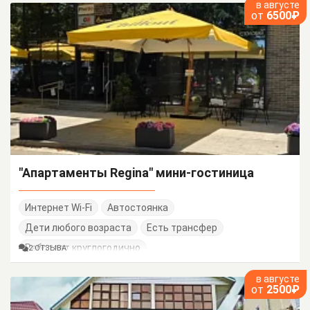
в августе
от
6500₽
"Апартаменты Regina" мини-гостиница
Интернет Wi-Fi
Автостоянка
Дети любого возраста
Есть трансфер
Работает круглогодично
2 ОТЗЫВА
в августе
от
2500₽