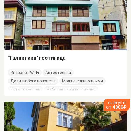
"Галактика" гостиница
Интернет Wi-Fi
Автостоянка
Дети любого возраста
Можно с животными
Есть трансфер
Работает круглогодично
Семейные номера
в августе
от
4800₽