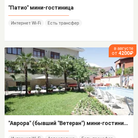
"Патио" мини-гостиница
Интернет Wi-Fi
Есть трансфер
в августе
от
4200₽
"Аврора" (бывший "Ветеран") мини-гостиница