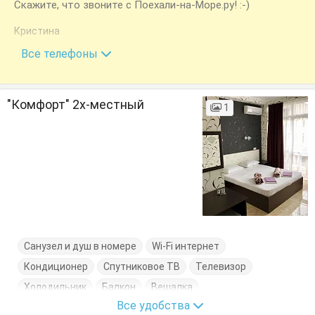
Скажите, что звоните с Поехали-на-Море.ру! :-)
Кристина
+7 (918) 001-30-01
Все телефоны
"Комфорт" 2х-местный
1
Санузел и душ в номере
Wi-Fi интернет
Кондиционер
Спутниковое ТВ
Телевизор
Холодильник
Балкон
Вешалка
Все удобства
Журнальный столик
Кресло
Кровать двуспальная