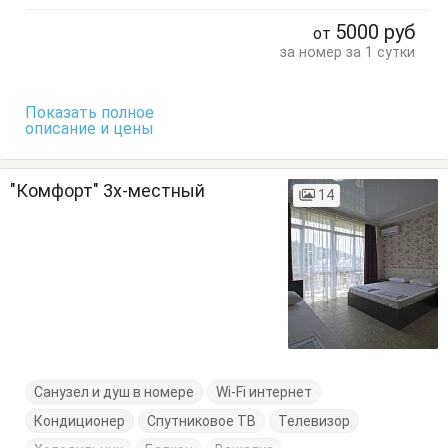
Посуда
Пуфик
Стол
Стулья
5000
руб
от
Туалетный столик
Тумбочки
Шкаф
за номер за 1 сутки
Показать полное
описание и цены
"Комфорт" 3х-местный
14
Санузел и душ в номере
Wi-Fi интернет
Кондиционер
Спутниковое ТВ
Телевизор