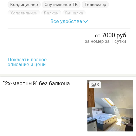
Кондиционер
Спутниковое ТВ
Телевизор
Холодильник
Балкон
Вешалка
Все удобства
Журнальный столик
Кресло
Кровать двуспальная
Посуда
Пуфик
Стол
Стулья
7000
руб
от
Туалетный столик
Тумбочки
Шкаф
за номер за 1 сутки
Показать полное
описание и цены
"2х-местный" без балкона
3