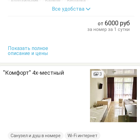
Холодильник
Балкон
Вешалка
Все удобства
Журнальный столик
Кресло
Кровать двуспальная
Посуда
Пуфик
Стол
Стулья
6000
руб
от
Туалетный столик
Тумбочки
Шкаф
за номер за 1 сутки
Показать полное
описание и цены
"Комфорт" 4х-местный
3
Санузел и душ в номере
Wi-Fi интернет