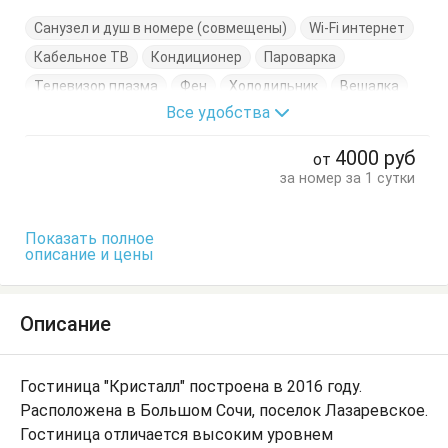
Санузел и душ в номере (совмещены)
Wi-Fi интернет
Кабельное ТВ
Кондиционер
Пароварка
Телевизор плазма
Фен
Холодильник
Вешалка
Все удобства
Журнальный столик
Кресло-кровать
Кровать двуспальная
Тапочки
Трюмо
4000
руб
от
Чайные принадлежности
Шкаф
за номер за 1 сутки
Показать полное
описание и цены
Описание
Гостиница "Кристалл" построена в 2016 году.
Расположена в Большом Сочи, поселок Лазаревское.
Гостиница отличается высоким уровнем