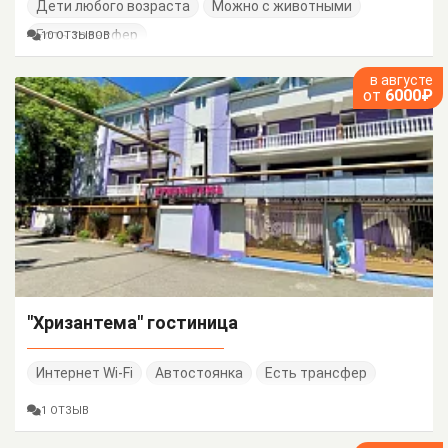
Дети любого возраста
Можно с животными
Есть трансфер
10 ОТЗЫВОВ
в августе
от
6000₽
"Хризантема" гостиница
Интернет Wi-Fi
Автостоянка
Есть трансфер
1 ОТЗЫВ