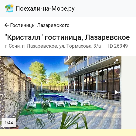
Поехали-на-Море.ру
Гостиницы Лазаревского
"Кристалл" гостиница, Лазаревское
г. Сочи, п. Лазаревское, ул. Тормахова, 3/а
ID 26349
1/44
2/44