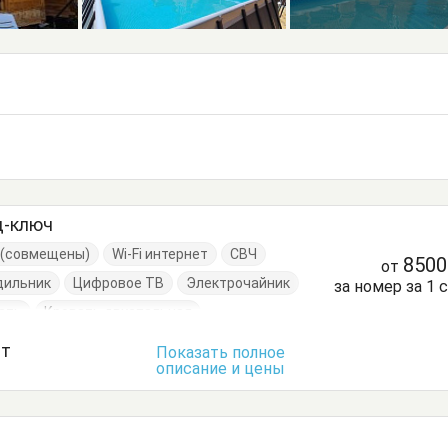
д-ключ
е (совмещены)
Wi-Fi интернет
СВЧ
850
от
дильник
Цифровое ТВ
Электрочайник
за номер за 1 
ать
Кровать двуспальная
Кухонный стол
Обеденный стол
ст
Показать полное
описание и цены
ья
Терраса
Тумбочки
Шкаф