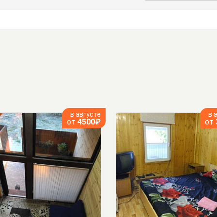
в августе
в 
от
4500₽
от