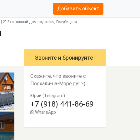
Добавить объект
-2" 2х-этажный дом под-ключ, Голубицкая
я
Звоните и бронируйте!
Скажите, что звоните с
Поехали-на-Море.ру! :-)
Юрий (Telegram)
+7 (918) 441-86-69
WhatsApp