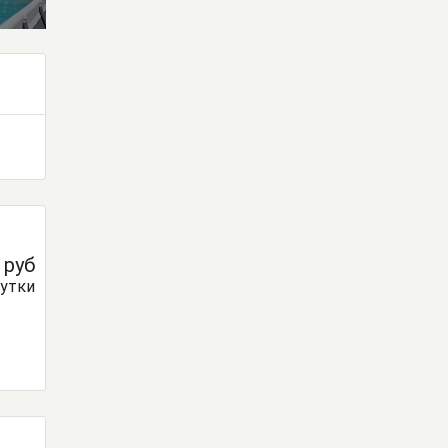
0
руб
сутки