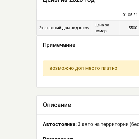
01.05-31
Цена за
2х-этажный дом под-ключ
5500
номер
Примечание
возможно доп место платно
Описание
Автостоянка:
3 авто на территории (бе