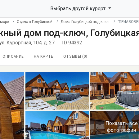
Выбрать другой курорт
 море
Отдых в Голубицкой
Дома Голубицкой под-ключ
"ПРИАЗОВЕЦ
жный дом под-ключ, Голубицка
л. Курортная, 104, д. 27
ID 94392
ОПИСАНИЕ
НА КАРТЕ
ОТЗЫВЫ (
0
)
Показать все
фотографии