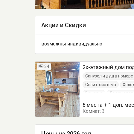
Акции и Скидки
возможны индивидуально
34
2х-этажный дом по
Санузел и душ в номер
Сплит-система
Холо
Вешалка
Диван-кров
Кровать односпальная
6 места + 1 доп. ме
Комнат:
Посуда
3
Стол
Стул
Цены на 2026 год