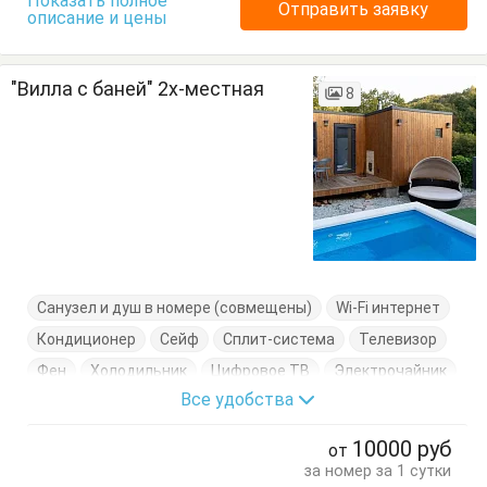
Показать полное
Отправить заявку
описание и цены
"Вилла с баней" 2х-местная
8
Санузел и душ в номере (совмещены)
Wi-Fi интернет
Кондиционер
Сейф
Сплит-система
Телевизор
Фен
Холодильник
Цифровое ТВ
Электрочайник
Все удобства
Балкон
Вешалка
Диван
Комод
Кресло-кровать
Кровать двуспальная
Посуда
10000
руб
от
Стол
Стулья
Тумбочки
Шкаф
за номер за 1 сутки