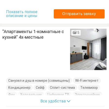
Показать полное
Отправить заявку
описание и цены
"Апартаменты 1-комнатные с
5
кухней" 4х-местные
Санузел и душ в номере (совмещены)
Wi-Fi интернет
Кондиционер
Сейф
Сплит-система
Телевизор
Фен
Холодильник
Цифровое ТВ
Электрочайник
Все удобства
Балкон
Диван
Кровать двуспальная
Посуда
Тумбочки
Шкаф