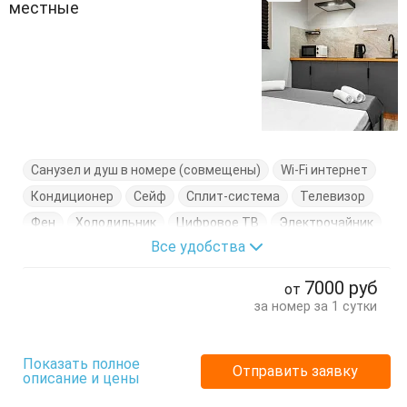
местные
Санузел и душ в номере (совмещены)
Wi-Fi интернет
Кондиционер
Сейф
Сплит-система
Телевизор
Фен
Холодильник
Цифровое ТВ
Электрочайник
Все удобства
Балкон
Вешалка
Диван
Комод
Кресло-кровать
Кровать двуспальная
Посуда
7000
руб
от
Стол
Стулья
Тумбочки
Шкаф
за номер за 1 сутки
Показать полное
Отправить заявку
описание и цены