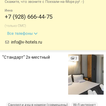
Скажите, что звоните с Поехали-на-Море.ру! :-)
Инна
+7 (928) 666-44-75
(только СМС)
+7 (938) 494-44-75
Все телефоны
info@v-hotels.ru
"Стандарт" 2х-местный
3
Санузел и душ в номере (совмещены)
Wi-Fi интернет