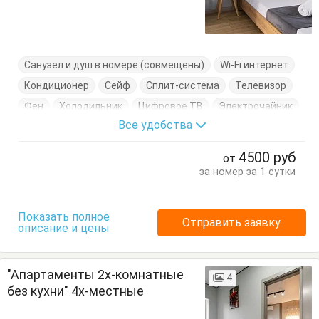
Санузел и душ в номере (совмещены)
Wi-Fi интернет
Кондиционер
Сейф
Сплит-система
Телевизор
Фен
Холодильник
Цифровое ТВ
Электрочайник
Все удобства
Балкон
Кровать двуспальная
Посуда
Стол
Стулья
Тумбочки
Шкаф
4500
руб
от
за номер за 1 сутки
Показать полное
Отправить заявку
описание и цены
"Апартаменты 2х-комнатные
4
без кухни" 4х-местные