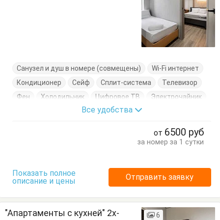
Санузел и душ в номере (совмещены)
Wi-Fi интернет
Кондиционер
Сейф
Сплит-система
Телевизор
Фен
Холодильник
Цифровое ТВ
Электрочайник
Все удобства
Балкон
Кровать двуспальная
Посуда
Стол
Стулья
Тумбочки
Шкаф
6500
руб
от
за номер за 1 сутки
Показать полное
Отправить заявку
описание и цены
"Апартаменты с кухней" 2х-
6