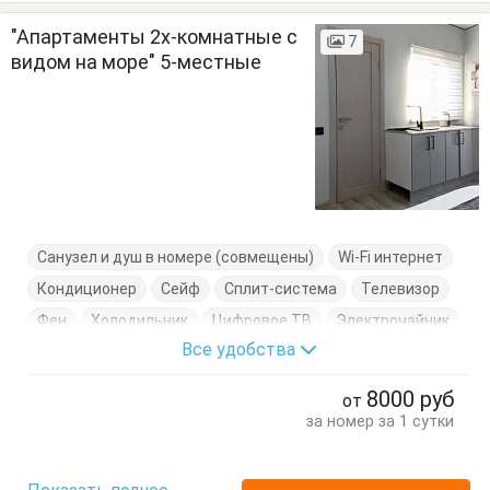
"Апартаменты 2х-комнатные с
7
видом на море" 5-местные
Санузел и душ в номере (совмещены)
Wi-Fi интернет
Кондиционер
Сейф
Сплит-система
Телевизор
Фен
Холодильник
Цифровое ТВ
Электрочайник
Все удобства
Балкон
Вешалка
Диван
Комод
Кресло-кровать
Кровать двуспальная
Посуда
8000
руб
от
Стол
Стулья
Тумбочки
Шкаф
за номер за 1 сутки