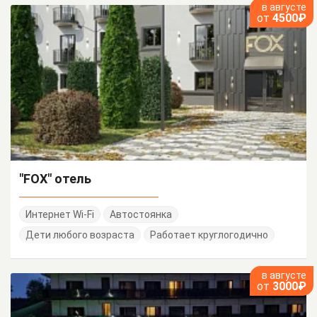
в августе
от
4500₽
"FOX" отель
Интернет Wi-Fi
Автостоянка
Дети любого возраста
Работает круглогодично
в августе
от
3000₽