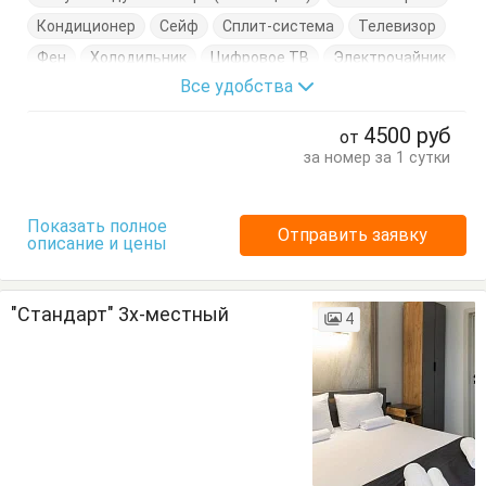
Кондиционер
Сейф
Сплит-система
Телевизор
Фен
Холодильник
Цифровое ТВ
Электрочайник
Все удобства
Балкон
Кровать двуспальная
Посуда
Стол
Стулья
Тумбочки
Шкаф
4500
руб
от
за номер за 1 сутки
Показать полное
Отправить заявку
описание и цены
"Стандарт" 3х-местный
4