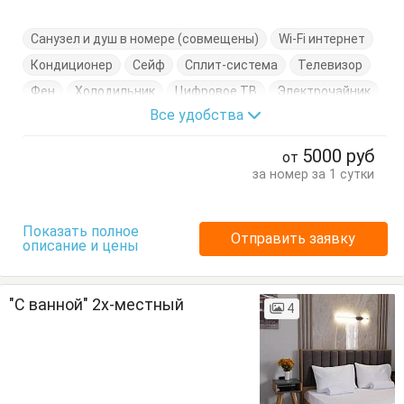
Санузел и душ в номере (совмещены)
Wi-Fi интернет
Кондиционер
Сейф
Сплит-система
Телевизор
Фен
Холодильник
Цифровое ТВ
Электрочайник
Все удобства
Балкон
Кровать двуспальная
Кровать односпальная
Посуда
Стол
Стулья
5000
руб
от
Тумбочки
Шкаф
за номер за 1 сутки
Показать полное
Отправить заявку
описание и цены
"С ванной" 2х-местный
4