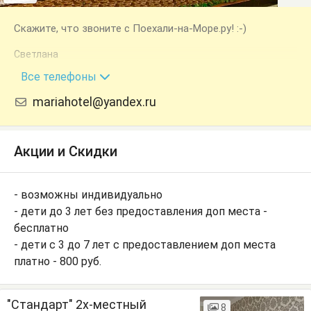
Скажите, что звоните с Поехали-на-Море.ру! :-)
Светлана
+7 (918) 103-97-27
Все телефоны
mariahotel@yandex.ru
Акции и Скидки
- возможны индивидуально
- дети до 3 лет без предоставления доп места -
бесплатно
- дети с 3 до 7 лет с предоставлением доп места
платно - 800 руб.
"Стандарт" 2х-местный
8