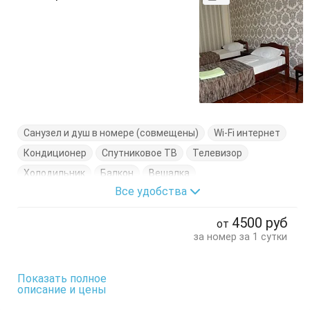
Санузел и душ в номере (совмещены)
Wi-Fi интернет
Кондиционер
Спутниковое ТВ
Телевизор
Холодильник
Балкон
Вешалка
Все удобства
Кровати односпальные
Пуфик
Стулья
Тумбочки
Шкаф
4500
руб
от
за номер за 1 сутки
Показать полное
описание и цены