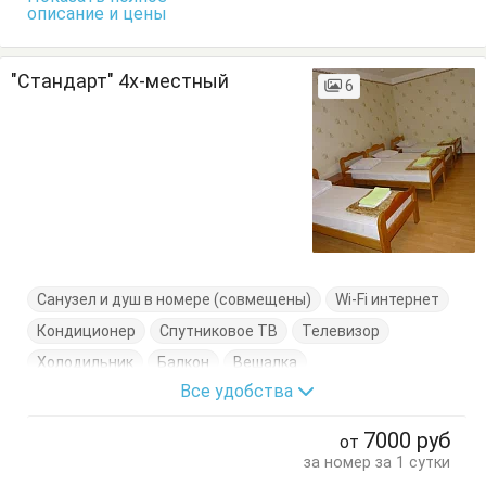
описание и цены
"Стандарт" 4х-местный
6
Санузел и душ в номере (совмещены)
Wi-Fi интернет
Кондиционер
Спутниковое ТВ
Телевизор
Холодильник
Балкон
Вешалка
Все удобства
Кровати односпальные
Пуфик
Стулья
Тумбочки
Шкаф
7000
руб
от
за номер за 1 сутки