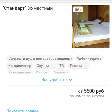
"Стандарт" 3х-местный
7
Санузел и душ в номере (совмещены)
Wi-Fi интернет
Кондиционер
Спутниковое ТВ
Телевизор
Холодильник
Балкон
Вешалка
Все удобства
Кровати односпальные
Пуфик
Стулья
Тумбочки
Шкаф
5500
руб
от
за номер за 1 сутки
Показать полное