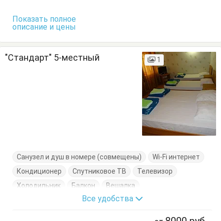
Показать полное
описание и цены
"Стандарт" 5-местный
1
Санузел и душ в номере (совмещены)
Wi-Fi интернет
Кондиционер
Спутниковое ТВ
Телевизор
Холодильник
Балкон
Вешалка
Все удобства
Кровати односпальные
Пуфик
Стулья
Тумбочки
Шкаф