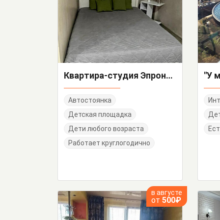
Квартира-студия Эпроновская 2-А/3
"У 
Автостоянка
Инт
Детская площадка
Де
Дети любого возраста
Ест
Работает круглогодично
в августе
от
500₽