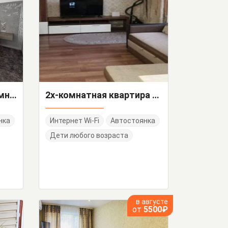
"Двухуровневые" 1-комнатные апартаменты
2х-комнатная квартира Станиславского 44
нка
Интернет Wi-Fi
Автостоянка
Дети любого возраста
в августе
от
5500₽