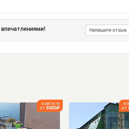
 впечатлениями!
Напишите отзыв
в августе
в 
от
5000₽
от