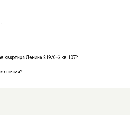
ю
 квартира Ленина 219/6-б кв 107?
ивотными?