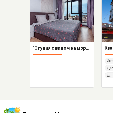
"Студия с видом на море в Адлере ЖК Морская Симфония" квартира-студия
Инт
Дет
Ест