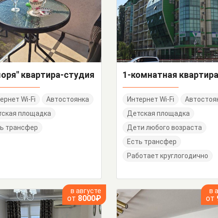
моря" квартира-студия
ернет Wi-Fi
Автостоянка
Интернет Wi-Fi
Автостоя
тская площадка
Детская площадка
ь трансфер
Дети любого возраста
Есть трансфер
Работает круглогодично
в августе
в 
от
8000₽
от