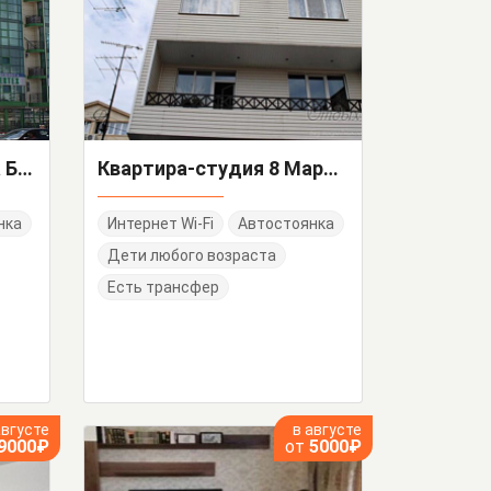
1-комнатная квартира Белорусская 20
Квартира-студия 8 Марта 4/3
нка
Интернет Wi-Fi
Автостоянка
Дети любого возраста
Есть трансфер
августе
в августе
9000₽
от
5000₽