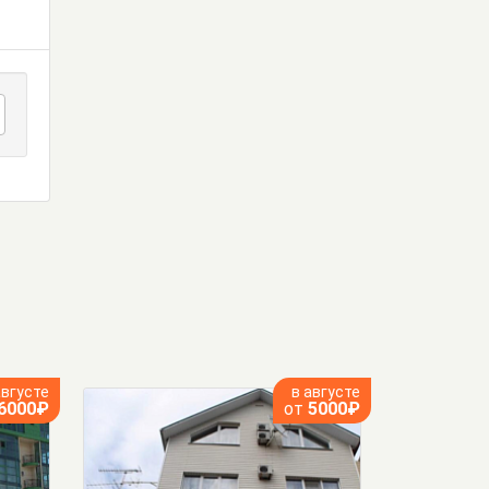
августе
в августе
6000₽
от
5000₽