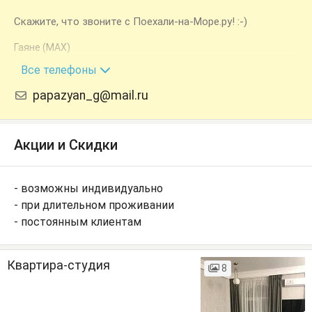
Скажите, что звоните с Поехали-на-Море.ру! :-)
Гаяне (MAX)
+7 (918) 917-39-88
Все телефоны
papazyan_g@mail.ru
Акции и Скидки
- возможны индивидуально
- при длительном проживании
- постоянным клиентам
Квартира-студия
8