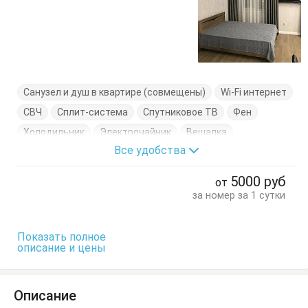
Санузел и душ в квартире (совмещены)
Wi-Fi интернет
СВЧ
Сплит-система
Спутниковое ТВ
Фен
Холодильник
Электрочайник
Вешалка
Все удобства
Диван-кровать
Журнальный столик
Кровать двуспальная
Кухонный стол
5000
руб
от
Обеденный стол
Посуда
Стол
Стулья
за номер за 1 сутки
Тумбочки
Шкаф
Показать полное
описание и цены
Описание