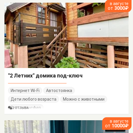
в августе
от
3000₽
"2 Летних" домика под-ключ
Интернет Wi-Fi
Автостоянка
Дети любого возраста
Можно с животными
Есть трансфер
2 ОТЗЫВА
в августе
от
10000₽