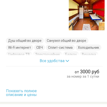
Душ общий во дворе
Санузел общий во дворе
Wi-Fi интернет
СВЧ
Сплит-система
Холодильник
Цифровое ТВ
Электрочайник
Балкон
Вешалка
Все удобства
Диван-кровать
Кровати односпальные
Кухонный стол
Обеденный стол
Посуда
Стол
3000
руб
от
Стулья
Тумбочки
Шкаф
за номер за 1 сутки
Показать полное
описание и цены