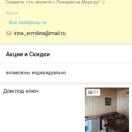
Скажите, что звоните с Поехали-на-Море.ру! :-)
Ирина
+7 (918) 602-90-20
Все телефоны
irina_ermilina@mail.ru
Акции и Скидки
возможны индивидуально
Дом под-ключ
11