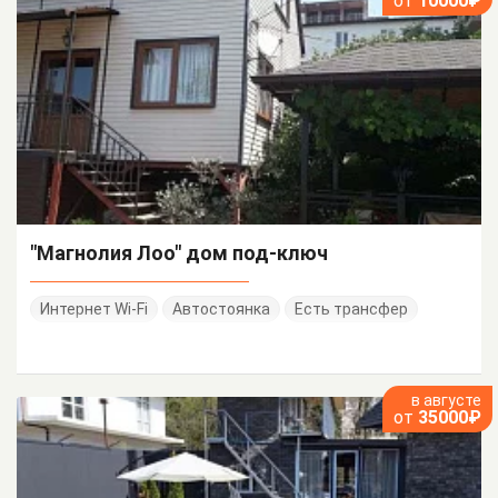
от
10000₽
"Магнолия Лоо" дом под-ключ
Интернет Wi-Fi
Автостоянка
Есть трансфер
в августе
от
35000₽