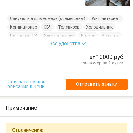
Санузел и душ в номере (совмещены)
Wi-Fi интернет
Кондиционер
СВЧ
Телевизор
Холодильник
Цифровое ТВ
Электрочайник
Балкон
Вешалка
Все удобства
Диван-кровать
Журнальный столик
Комод
Кровати двуспальные
Кухонный стол
10000
руб
от
Обеденный стол
Посуда
Пуфик
Стол
Стулья
за номер за 1 сутки
Туалетный столик
Тумбочки
Показать полное
Отправить заявку
описание и цены
Примечание
Ограничения: