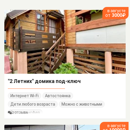
в августе
от
3000₽
"2 Летних" домика под-ключ
Интернет Wi-Fi
Автостоянка
Дети любого возраста
Можно с животными
Есть трансфер
2 ОТЗЫВА
в августе