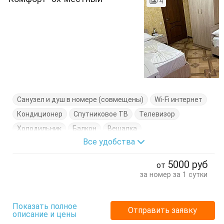
4
Санузел и душ в номере (совмещены)
Wi-Fi интернет
Кондиционер
Спутниковое ТВ
Телевизор
Холодильник
Балкон
Вешалка
Все удобства
Журнальный столик
Кресло-кровать
Кровати односпальные
Кровать двуспальная
5000
руб
от
Посуда
Стулья
Тумбочки
Шкаф
за номер за 1 сутки
Показать полное
Отправить заявку
описание и цены