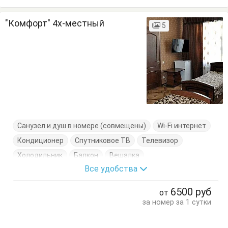
"Комфорт" 4х-местный
5
Санузел и душ в номере (совмещены)
Wi-Fi интернет
Кондиционер
Спутниковое ТВ
Телевизор
Холодильник
Балкон
Вешалка
Все удобства
Журнальный столик
Кресло-кровать
Кровати односпальные
Кровать двуспальная
6500
руб
от
Посуда
Стулья
Тумбочки
Шкаф
за номер за 1 сутки