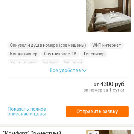
Санузел и душ в номере (совмещены)
Wi-Fi интернет
Кондиционер
Спутниковое ТВ
Телевизор
Холодильник
Балкон
Вешалка
Все удобства
Журнальный столик
Кресло-кровать
Кровати односпальные
Кровать двуспальная
4300
руб
от
Посуда
Стулья
Тумбочки
Шкаф
за номер за 1 сутки
Показать полное
Отправить заявку
описание и цены
"Комфорт" 3х-местный