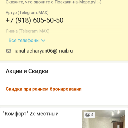
Скажите, что звоните с Поехали-на-Море.ру! :-)
Артур (Telegram, MAX)
+7 (918) 605-50-50
Лиана (Telegram, MAX)
+7 (988) 166-50-50
Все телефоны
lianahacharyan06@mail.ru
Акции и Скидки
Скидки при раннем бронировании
"Комфорт" 2х-местный
4