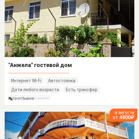
"Анжела" гостевой дом
Интернет Wi-Fi
Автостоянка
Дети любого возраста
Есть трансфер
Семейные номера
10 ОТЗЫВОВ
в августе
от
4800₽