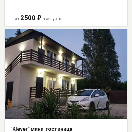
2500 ₽
от
в августе
"Klever" мини-гостиница