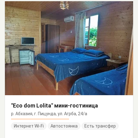
"Eco dom Lolita" мини-гостиница
р. Абхазия, г. Пицунда, ул. Агрба, 24/а
Интернет Wi-Fi
Автостоянка
Есть трансфер