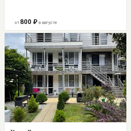
800 ₽
от
в августе