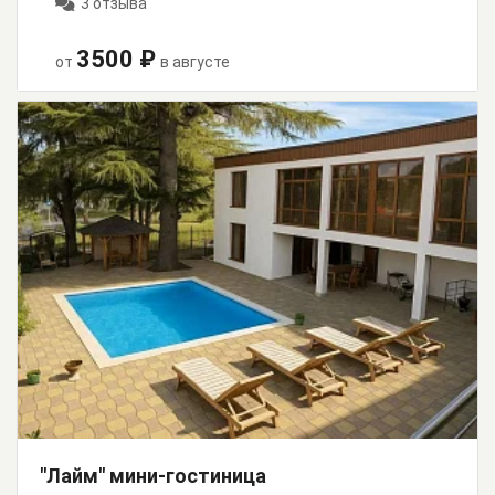
3 отзыва
3500 ₽
от
в августе
"Лайм" мини-гостиница