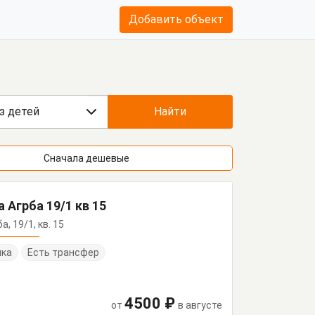
Добавить объект
з детей
Найти
Сначала дешевые
 Агрба 19/1 кв 15
а, 19/1, кв. 15
нка
Есть трансфер
4500 ₽
от
в августе