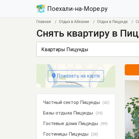
Поехали-на-Море.ру
Главная
Отдых в Абхазии
Отдых в Пицунде
С
Снять квартиру в Пи
Показать на карте
Частный сектор Пицунды
(42)
Базы отдыха Пицунды
(39)
Гостевые дома Пицунды
(99)
Гостиницы Пицунды
(28)