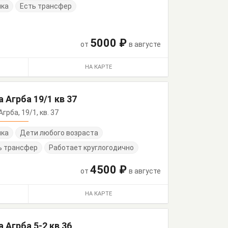
нка
Есть трансфер
5000 ₽
от
в августе
НА КАРТЕ
 Агрба 19/1 кв 37
Агрба, 19/1, кв. 37
нка
Дети любого возраста
ь трансфер
Работает круглогодично
4500 ₽
от
в августе
НА КАРТЕ
 Агрба 5-2 кв 36