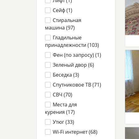
Лифт (
1
)
Сейф (
1
)
Стиральная
машина (
97
)
Гладильные
принадлежности (
103
)
Фен (по запросу) (
1
)
Зеленый двор (
6
)
Беседка (
3
)
Спутниковое ТВ (
71
)
СВЧ (
70
)
Места для
курения (
17
)
Утюг (
33
)
Wi-Fi интернет (
68
)