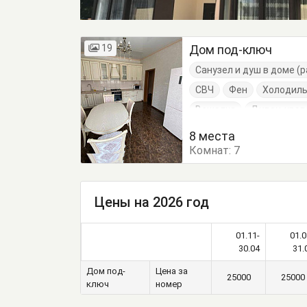
19
Дом под-ключ
Санузел и душ в доме (
СВЧ
Фен
Холодиль
Вешалка
Диван-кров
Обеденный стол
Пос
8 места
Комнат:
Туалетный столик
7
Т
Цены на 2026 год
01.11-
01.0
30.04
31.
Дом под-
Цена за
25000
25000
ключ
номер