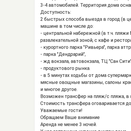
3-4 автомобилей. Территория дома осн
Доступность:
2 быстрых способа выезда в город (в це
машине в том числе до:
- центральной набережной (в т.ч. пляж
развлекательной зоной, с кафе и ресто
- курортного парка "Ривьера", парка атт
- парка "Дендрарий",
- жд вокзала, автовокзала, ТЦ "Сан Сит
- продуктового рынка.
- в 5 минутах ходьбы от дома супермарке
мясные овощные магазины, салоны красот
и многое другое.
Возможен трансфер на пляж/с пляжа, в це
Стоимость трансфера оговаривается до
Уважаемые гости!
Обращаем Ваше внимание
Аренда не менее 3 ночей.