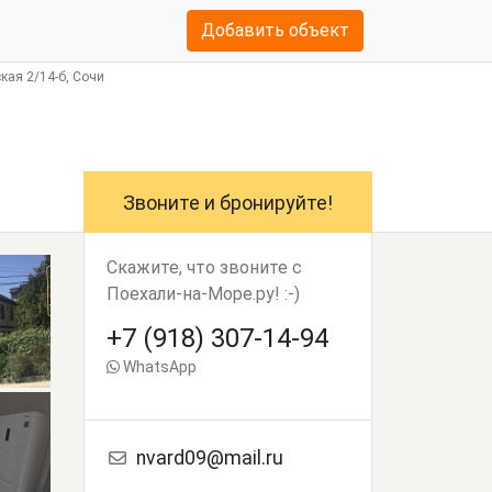
Добавить объект
ая 2/14-б, Сочи
Звоните и бронируйте!
Скажите, что звоните с
Поехали-на-Море.ру! :-)
+7 (918) 307-14-94
WhatsApp
nvard09@mail.ru