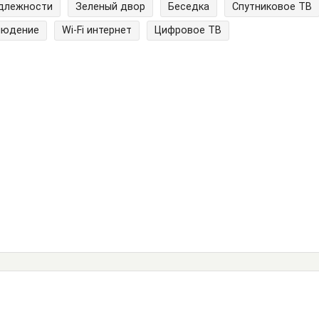
адлежности
Зеленый двор
Беседка
Спутниковое ТВ
людение
Wi-Fi интернет
Цифровое ТВ