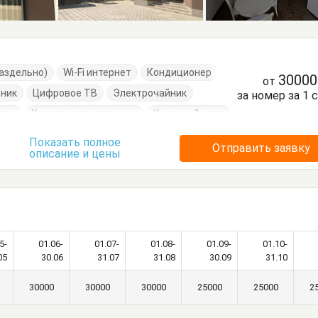
раздельно)
Wi-Fi интернет
Кондиционер
3000
от
ник
Цифровое ТВ
Электрочайник
за номер за 1 
ать
Кровати двуспальные
Кухонный стол
уда
Стол
Стулья
Терраса
Показать полное
Отправить заявку
описание и цены
умбочки
Шкаф
5-
01.06-
01.07-
01.08-
01.09-
01.10-
05
30.06
31.07
31.08
30.09
31.10
30000
30000
30000
25000
25000
2