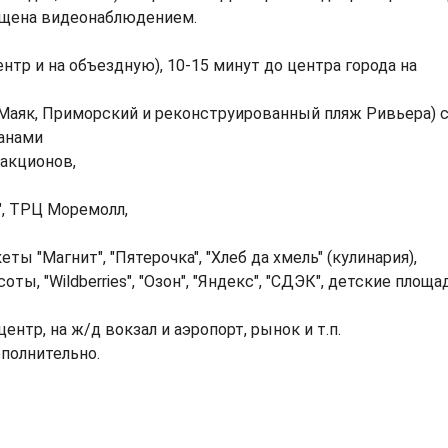
ащена видеонаблюдением.
нтр и на объездную), 10-15 минут до центра города на
и Маяк, Приморский и реконструированный пляж Ривьера) 
ранами
ракционов,
и", ТРЦ Моремолл,
ты "Магнит", "Пятерочка", "Хлеб да хмель" (кулинария),
ы, "Wildberries", "Озон", "Яндекс", "СДЭК", детские площа
нтр, на ж/д вокзал и аэропорт, рынок и т.п.
полнительно.