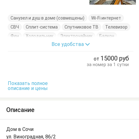
Санузел и душ в доме (совмещены)
Wi-Fi интернет
СВЧ
Сплит-система
Спутниковое ТВ
Телевизор
Фен
Холодильник
Электрочайник
Балкон
Все удобства
Вешалка
Кресло
Кровати односпальные
Кровать двуспальная
Посуда
Стол
Стулья
15000
руб
от
Тумбочки
Шкаф
за номер за 1 сутки
Показать полное
описание и цены
Описание
Дом в Сочи
ул. Виноградная, 86/2