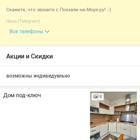
Скажите, что звоните с Поехали-на-Море.ру! :-)
Нина (Telegram)
+7 (988) 505-95-46
Все телефоны
Акции и Скидки
возможны индивидуально
Дом под-ключ
8