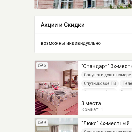
Акции и Скидки
возможны индивидуально
6
"Стандарт" 3х-мес
Санузел и душ в номер
Спутниковое ТВ
Тел
Электрочайник
Балк
Кровать односпальная
3 места
Комнат:
Тумбочки
1
Шкаф
9
"Люкс" 4х-местный