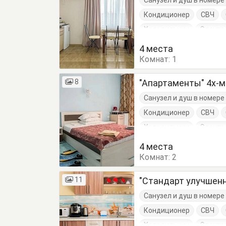
Санузел и душ в номер
Кондиционер
СВЧ
Холодильник
Электр
Диван-кровать
Комо
4 места
Комнат:
Обеденный стол
1
Пос
8
"Апартаменты" 4х-
Санузел и душ в номер
Кондиционер
СВЧ
Холодильник
Электр
Кровати односпальные
4 места
Комнат:
Обеденный стол
2
Пос
11
"Стандарт улучшенн
Санузел и душ в номер
Кондиционер
СВЧ
Холодильник
Электр