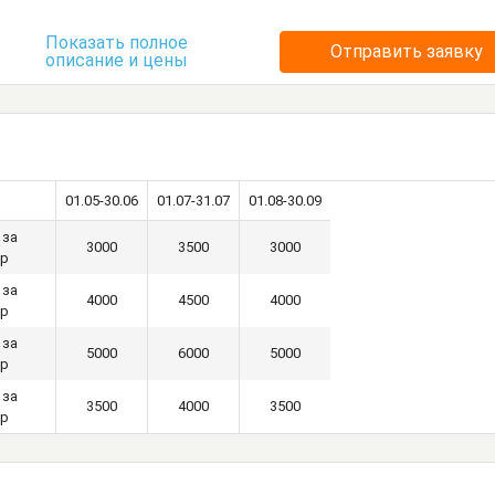
Кровать односпальная
Кухонный стол
Показать полное
Отправить заявку
описание и цены
уда
Стол
Стулья
Тумбочки
Шкаф
01.05-30.06
01.07-31.07
01.08-30.09
 за
3000
3500
3000
ер
 за
4000
4500
4000
ер
 за
5000
6000
5000
ер
 за
3500
4000
3500
ер