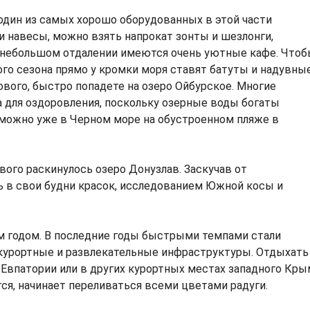
дин из самых хорошо оборудованных в этой части
 и навесы, можно взять напрокат зонты и шезлонги,
в небольшом отдалении имеются очень уютные кафе. Что
кого сезона прямо у кромки моря ставят батуты и надувны
ового, быстро попадете на озеро Ойбурское. Многие
для оздоровления, поскольку озерные воды богаты
можно уже в Черном море на обустроенном пляже в
ого раскинулось озеро Донузлав. Заскучав от
ь в свои будни красок, исследованием Южной косы и
м годом. В последние годы быстрыми темпами стали
 курортные и развлекательные инфраструктуры. Отдыхать
 Евпатории или в других курортных местах западного Кры
ся, начинает переливаться всеми цветами радуги.