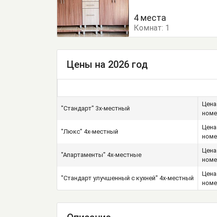
Кровать двуспальная
4 места
Комнат:
Обеденный стол
1
Пос
Цены на 2026 год
Цена
"Стандарт" 3х-местный
ном
Цена
"Люкс" 4х-местный
ном
Цена
"Апартаменты" 4х-местные
ном
Цена
"Стандарт улучшенный с кухней" 4х-местный
ном