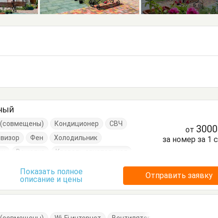
тный
е (совмещены)
Кондиционер
СВЧ
300
от
евизор
Фен
Холодильник
за номер за 1 
он
Вешалка
Кровать двуспальная
Кухонный стол
Посуда
Стол
Стулья
Показать полное
Отправить заявку
описание и цены