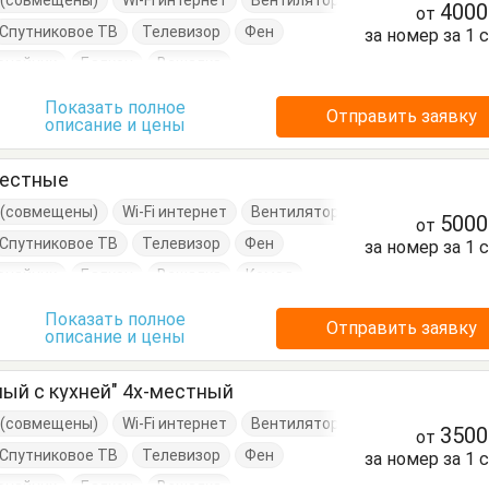
е (совмещены)
Wi-Fi интернет
Вентилятор
400
от
Спутниковое ТВ
Телевизор
Фен
за номер за 1 
очайник
Балкон
Вешалка
д
Кровать двуспальная
Кухонный стол
Показать полное
Отправить заявку
описание и цены
уда
Стол
Стулья
Тумбочки
Шкаф
местные
е (совмещены)
Wi-Fi интернет
Вентилятор
500
от
Спутниковое ТВ
Телевизор
Фен
за номер за 1 
очайник
Балкон
Вешалка
Комод
Кровать двуспальная
Кухонный стол
Показать полное
Отправить заявку
описание и цены
уда
Стол
Стулья
Тумбочки
Шкаф
ый с кухней" 4х-местный
е (совмещены)
Wi-Fi интернет
Вентилятор
350
от
Спутниковое ТВ
Телевизор
Фен
за номер за 1 
очайник
Балкон
Вешалка