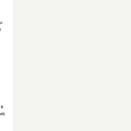
бы
е
 в
ма.