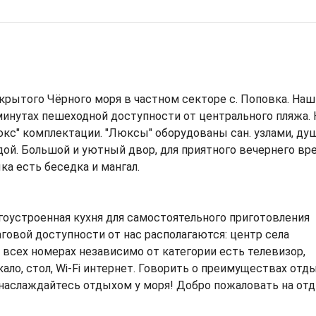
крытого Чёрного моря в частном секторе с. Поповка. Наш
 минутах пешеходной доступности от центрального пляжа. 
юкс" комплектации. "Люксы" оборудованы сан. узлами, ду
одой. Большой и уютный двор, для приятного вечернего вр
а есть беседка и мангал.
гоустроенная кухня для самостоятельного приготовления
шаговой доступности от нас располагаются: центр села
о всех номерах независимо от категории есть телевизор,
кало, стол, Wi-Fi интернет. Говорить о преимуществах отд
 наслаждайтесь отдыхом у моря! Добро пожаловать на от