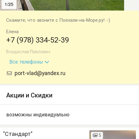
1/25
2/25
Скажите, что звоните с Поехали-на-Море.ру! :-)
Елена
+7 (978) 334-52-39
Владислав Павлович
+7 (978) 334-52-36
Все телефоны
port-vlad@yandex.ru
Акции и Скидки
возможны индивидуально
"Стандарт"
5