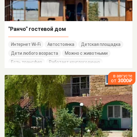
"Ранчо" гостевой дом
Интернет Wi-Fi
Автостоянка
Детская площадка
Дети любого возраста
Можно с животными
Есть трансфер
Работает круглогодично
Семейные номера
в августе
от
3000₽