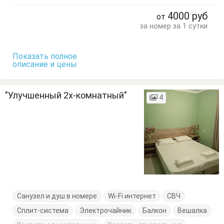
Терраса
Тумбочки
Шкаф
4000
руб
от
за номер за 1 сутки
Показать полное
описание и цены
"Улучшенный 2х-комнатный"
4
Санузел и душ в номере
Wi-Fi интернет
СВЧ
Сплит-система
Электрочайник
Балкон
Вешалка