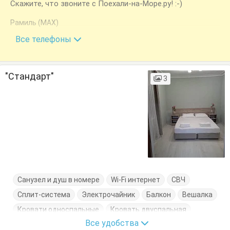
Скажите, что звоните с Поехали-на-Море.ру! :-)
Рамиль (MAX)
+7 (999) 743-43-75
Все телефоны
"Стандарт"
3
Санузел и душ в номере
Wi-Fi интернет
СВЧ
Сплит-система
Электрочайник
Балкон
Вешалка
Кровати односпальные
Кровать двуспальная
Все удобства
Кухонный стол
Обеденный стол
Посуда
Стулья