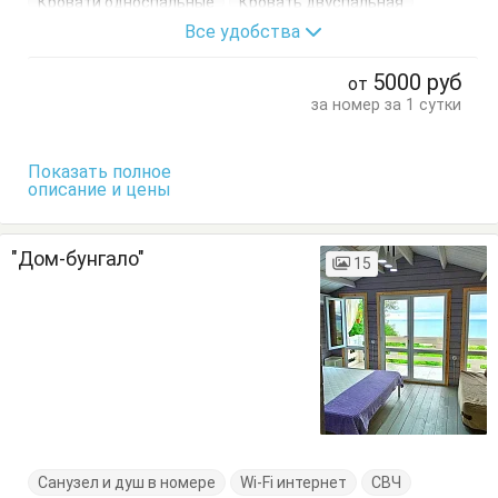
Кровати односпальные
Кровать двуспальная
Все удобства
Кухонный стол
Обеденный стол
Посуда
Стулья
Терраса
Тумбочки
Шкаф
5000
руб
от
за номер за 1 сутки
Показать полное
описание и цены
"Дом-бунгало"
15
Санузел и душ в номере
Wi-Fi интернет
СВЧ