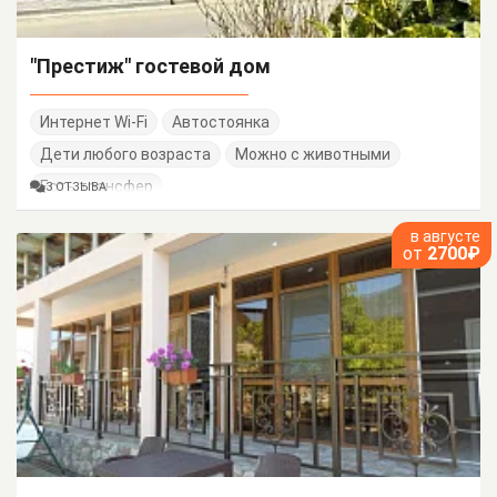
"Престиж" гостевой дом
Интернет Wi-Fi
Автостоянка
Дети любого возраста
Можно с животными
Есть трансфер
3 ОТЗЫВА
в августе
от
2700₽