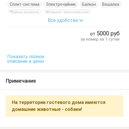
Сплит-система
Электрочайник
Балкон
Вешалка
Диван-кровать
Кровать двуспальная
Все удобства
Кухонный стол
Обеденный стол
Посуда
Стулья
Терраса
Тумбочки
Шкаф
5000
руб
от
за номер за 1 сутки
Показать полное
описание и цены
Примечание
На территории гостевого дома имеются
домашние животные - собаки!