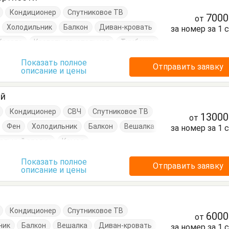
Кондиционер
Спутниковое ТВ
700
от
Холодильник
Балкон
Диван-кровать
за номер за 1 
Кресло
Кровать двуспальная
Тумбочки
Показать полное
Отправить заявку
описание и цены
ый
Кондиционер
СВЧ
Спутниковое ТВ
1300
от
Фен
Холодильник
Балкон
Вешалка
за номер за 1 
альный столик
Комод
Посуда
Пуфик
Тумбочки
Шкаф
Показать полное
Отправить заявку
описание и цены
Кондиционер
Спутниковое ТВ
600
от
ник
Балкон
Вешалка
Диван-кровать
за номер за 1 