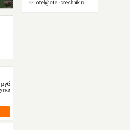
otel@otel-oreshnik.ru
0
руб
сутки