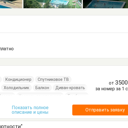
сплатно
Кондиционер
Спутниковое ТВ
350
от
Холодильник
Балкон
Диван-кровать
за номер за 1 
Кресло
Кровать двуспальная
Тумбочки
Показать полное
Отправить заявку
описание и цены
ртности"