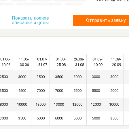
Комод
Кровать двуспальная
Посуда
умбочки
Шкаф
Показать полное
Отправить заявку
описание и цены
01.06-
11.06-
01.07-
01.08-
26.08-
01.09-
11.09-
10.06
30.06
31.07
25.08
31.08
10.09
20.09
2500
3000
3500
3500
3000
3000
3000
3500
4500
7000
7000
5500
5500
5000
8000
10000
13000
13000
12000
12000
10000
3000
3500
6000
6000
5000
5000
3500