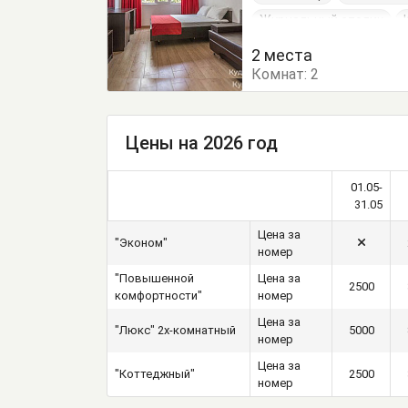
Журнальный столик
Туалетный столик
Т
2 места
Комнат:
2
Цены на 2026 год
01.05-
31.05
Цена за
"Эконом"
номер
"Повышенной
Цена за
2500
комфортности"
номер
Цена за
"Люкс" 2х-комнатный
5000
номер
Цена за
"Коттеджный"
2500
номер