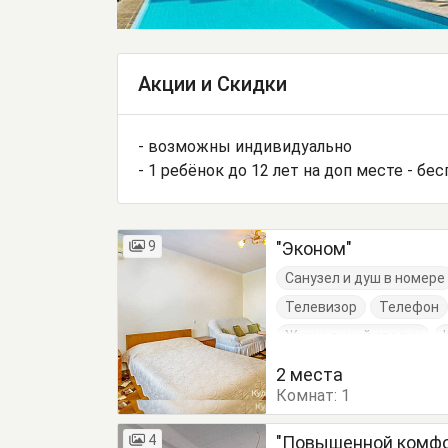
Акции и Скидки
- возможны индивидуально
- 1 ребёнок до 12 лет на доп месте - бе
9
"Эконом"
Санузел и душ в номере
Телевизор
Телефон
Журнальный столик
Шкаф
2 места
Комнат:
1
4
"Повышенной комфо