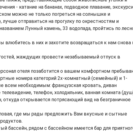
ения - катание на бананах, подводное плавание, экскурс
вском можно не только погреться на солнышке и
е, лучше отправиться на прогулку по окрестностям и
 названием Лунный камень, 33 водопада, пройтись по лес
ы влюбитесь в них и захотите возвращаться к нам снова 
 гостей, жаждущих провести незабываемый отпуск в
рсонал отеля позаботится о вашем комфортном пребыван
тные номера категорий 2х-комнатный (семейный) и 1-
е всем необходимым: французская кровать, диван
 телевидение, телефон, холодильник, ванная комната (душ)
н, откуда открывается потрясающий вид на безграничное
оловая, где мы рады предложить Вам вкусные и сытные
родуктов.
ый бассейн, рядом с бассейном имеется бар для приятног