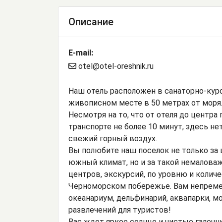
Описание
E-mail:
otel@otel-oreshnik.ru
Наш отель расположен в санаторно-куро
живописном месте в 50 метрах от моря
Несмотря на то, что от отеля до центр
транспорте не более 10 минут, здесь не
свежий горный воздух.
Вы полюбите наш поселок не только за
южный климат, но и за такой немалова
центров, экскурсий, по уровню и колич
Черноморском побережье. Вам непремен
океанариум, дельфинарий, аквапарки, м
развлечений для туристов!
Вас ждет яркое солнце и чистые галеч