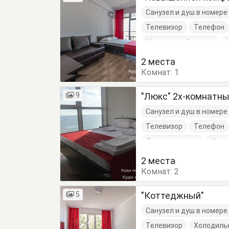
Санузел и душ в номере
Телевизор
Телефон
Журнальный столик
Шкаф
2 места
Комнат:
1
9
"Люкс" 2х-комнатн
Санузел и душ в номере
Телевизор
Телефон
Диван-кровать
Журн
Кровать двуспальная
2 места
Комнат:
2
5
"Коттеджный"
Санузел и душ в номере
Телевизор
Холодиль