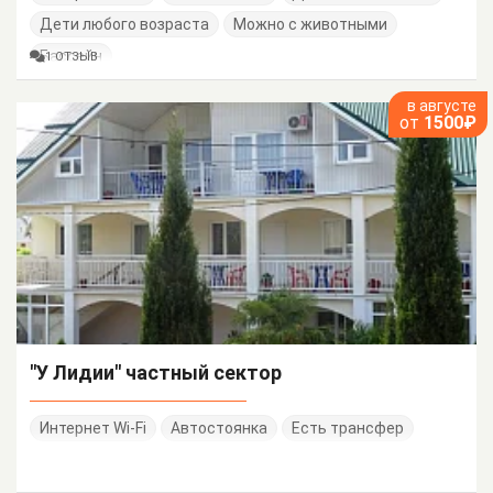
Дети любого возраста
Можно с животными
Бассейн
1 ОТЗЫВ
в августе
от
1500₽
"У Лидии" частный сектор
Интернет Wi-Fi
Автостоянка
Есть трансфер