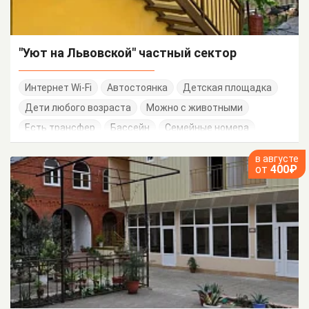
"Уют на Львовской" частный сектор
Интернет Wi-Fi
Автостоянка
Детская площадка
Дети любого возраста
Можно с животными
Есть трансфер
Бассейн
Семейные номера
в августе
от
400₽