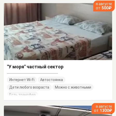
в августе
от
500₽
"У моря" частный сектор
Интернет Wi-Fi
Автостоянка
Дети любого возраста
Можно с животными
Есть трансфер
в августе
от
1300₽