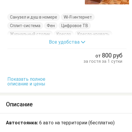
Санузел и душ в номере
Wi-Fi интернет
Сплит-система
Фен
Цифровое ТВ
Журнальный столик
Кресло
Кресло-кровать
Все удобства
Кровати односпальные
Кровать двуспальная
Обеденный стол
Стол
Стулья
Терраса
800
руб
от
Тумбочки
Шкаф
за гостя за 1 сутки
Показать полное
описание и цены
Описание
Автостоянка:
6 авто на территории (бесплатно)