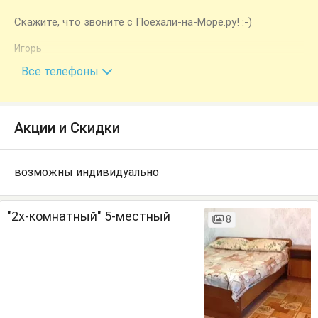
Скажите, что звоните с Поехали-на-Море.ру! :-)
Игорь
+7 (960) 485-78-42
Все телефоны
Акции и Скидки
возможны индивидуально
"2х-комнатный" 5-местный
8