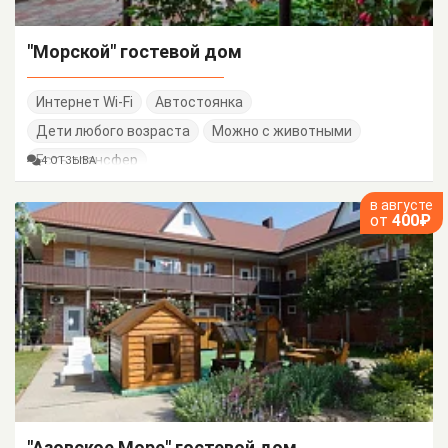
"Морской" гостевой дом
Интернет Wi-Fi
Автостоянка
Дети любого возраста
Можно с животными
Есть трансфер
4 ОТЗЫВА
в августе
от
400₽
"Азовское Море" гостевой дом