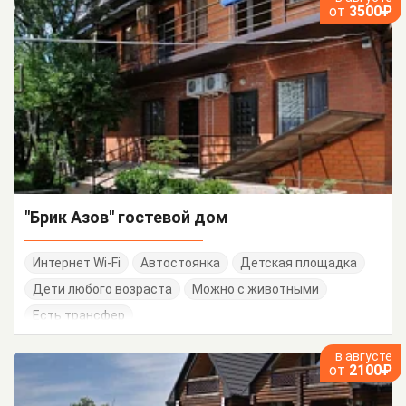
от
3500₽
"Брик Азов" гостевой дом
Интернет Wi-Fi
Автостоянка
Детская площадка
Дети любого возраста
Можно с животными
Есть трансфер
в августе
от
2100₽