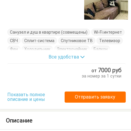
Санузел и душ в квартире (совмещены)
Wi-Fi интернет
СВЧ
Сплит-система
Спутниковое ТВ
Телевизор
Фен
Холодильник
Электрочайник
Балкон
Все удобства
Вешалка
Диван-кровать
Журнальный столик
Кухонный стол
Обеденный стол
Посуда
Стол
7000
руб
от
Стулья
Тумбочки
Шкаф
за номер за 1 сутки
Показать полное
Отправить заявку
описание и цены
Описание