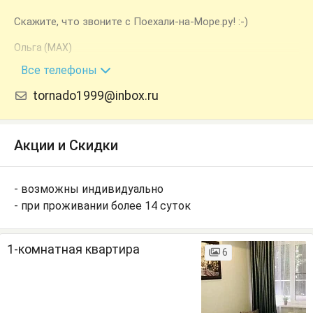
Скажите, что звоните с Поехали-на-Море.ру! :-)
Ольга (MAX)
+7 (951) 243-57-77
Все телефоны
tornado1999@inbox.ru
Акции и Скидки
- возможны индивидуально
- при проживании более 14 суток
1-комнатная квартира
6