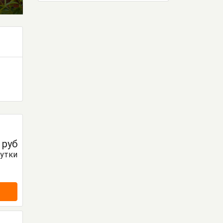
0
руб
сутки