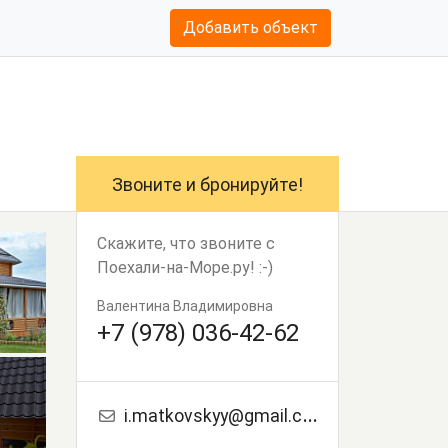
Добавить объект
Звоните и бронируйте!
Скажите, что звоните с
Поехали-на-Море.ру! :-)
Валентина Владимировна
+7 (978) 036-42-62
i.matkovskyy@gmail.com