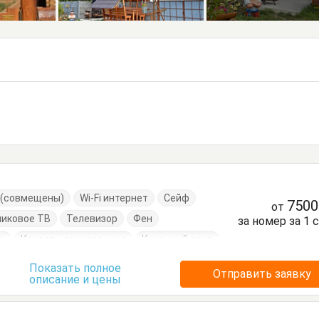
е (совмещены)
Wi-Fi интернет
Сейф
750
от
никовое ТВ
Телевизор
Фен
за номер за 1 
а
Кровать двуспальная
Кухонный стол
уда
Стол
Стулья
Терраса
Тумбочки
Показать полное
Отправить заявку
описание и цены