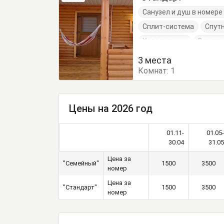
Санузел и душ в номер
Сплит-система
Спут
Холодильник
Вешалк
Кровать односпальная
3 места
Комнат:
Посуда
1
Стол
Стул
Цены на 2026 год
01.11-
01.05-
30.04
31.05
Цена за
"Семейный"
1500
3500
номер
Цена за
"Стандарт"
1500
3500
номер