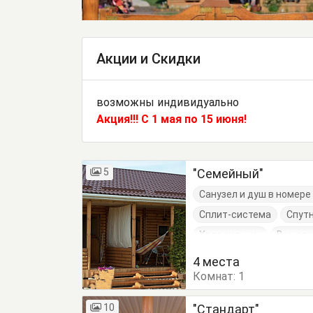
Акции и Скидки
возможны индивидуально
Акция!!! С 1 мая по 15 июня!
5
"Семейный"
Санузел и душ в номер
Сплит-система
Спут
Холодильник
Вешалк
Обеденный стол
Пос
4 места
Комнат:
Шкаф
1
10
"Стандарт"