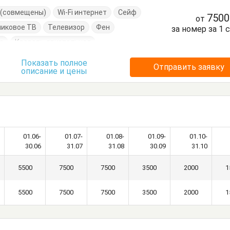
е (совмещены)
Wi-Fi интернет
Сейф
750
от
никовое ТВ
Телевизор
Фен
за номер за 1 
а
Кровать двуспальная
Кухонный стол
Обеденный стол
Показать полное
Отправить заявку
описание и цены
ья
Терраса
Тумбочки
Шкаф
01.06-
01.07-
01.08-
01.09-
01.10-
30.06
31.07
31.08
30.09
31.10
5500
7500
7500
3500
2000
1
5500
7500
7500
3500
2000
1