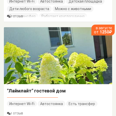
Интернет Wi-Fi
Автостоянка
Детская площадка
Дети любого возраста
Можно с животными
Есть трансфер
Работает круглогодично
1 ОТЗЫВ
в августе
от
1250₽
"Лаймлайт" гостевой дом
Интернет Wi-Fi
Автостоянка
Есть трансфер
1 ОТЗЫВ