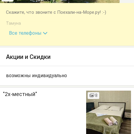
Скажите, что звоните с Поехали-на-Море.ру! :-)
Тамуна
7 (940) 964-66-56
Все телефоны
Акции и Скидки
возможны индивидуально
"2х-местный"
8