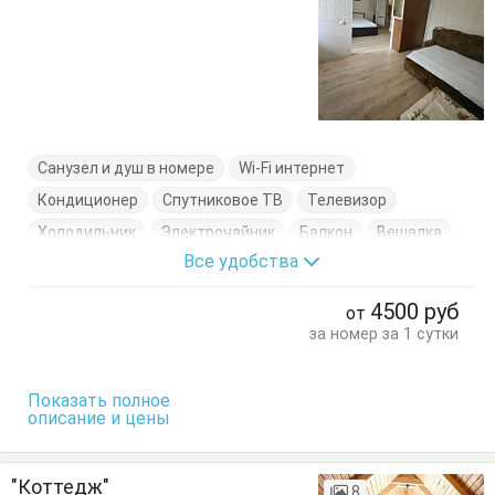
Санузел и душ в номере
Wi-Fi интернет
Кондиционер
Спутниковое ТВ
Телевизор
Холодильник
Электрочайник
Балкон
Вешалка
Все удобства
Диван-кровать
Комод
Кровать двуспальная
Пуфик
Стол
Стулья
Тумбочки
Шкаф
4500
руб
от
за номер за 1 сутки
Показать полное
описание и цены
"Коттедж"
8