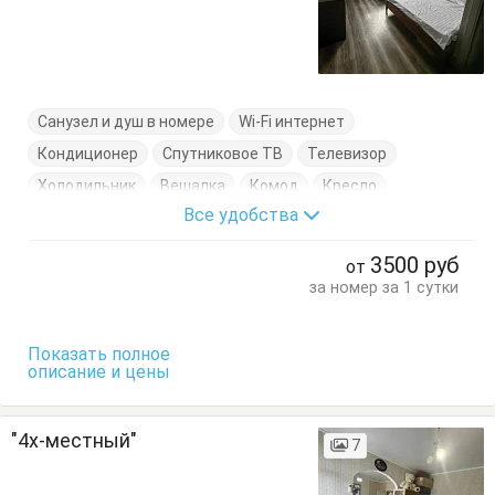
Санузел и душ в номере
Wi-Fi интернет
Кондиционер
Спутниковое ТВ
Телевизор
Холодильник
Вешалка
Комод
Кресло
Все удобства
Кровать двуспальная
Кровать односпальная
Пуфик
Стол
Тумбочки
Шкаф
3500
руб
от
за номер за 1 сутки
Показать полное
описание и цены
"4х-местный"
7