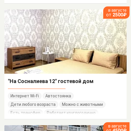
в августе
от
2500₽
"На Сосналиева 12" гостевой дом
Интернет Wi-Fi
Автостоянка
Дети любого возраста
Можно с животными
Есть трансфер
Работает круглогодично
в августе
от
4500₽