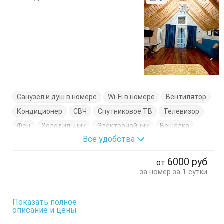
Санузел и душ в номере
Wi-Fi в номере
Вентилятор
Кондиционер
СВЧ
Спутниковое ТВ
Телевизор
Фен
Холодильник
Электрочайник
Вешалка
Все удобства
Диван
Диван-кровать
Кухонный стол
Обеденный стол
Посуда
Стол
Стул
Тумбочка
6000
руб
от
Тумбочки
Шкаф
за номер за 1 сутки
Показать полное
описание и цены