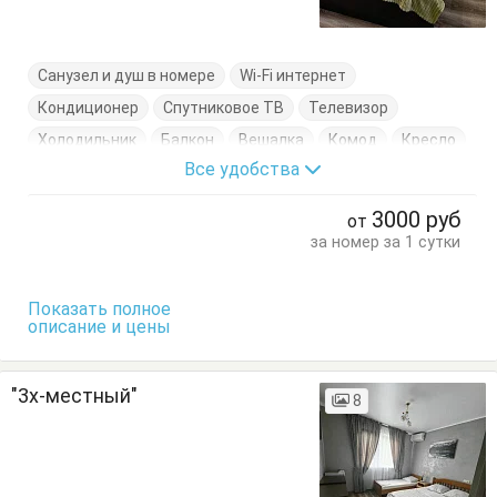
Санузел и душ в номере
Wi-Fi интернет
Кондиционер
Спутниковое ТВ
Телевизор
Холодильник
Балкон
Вешалка
Комод
Кресло
Все удобства
Кровать двуспальная
Пуфик
Стол
Тумбочки
Шкаф
3000
руб
от
за номер за 1 сутки
Показать полное
описание и цены
"3х-местный"
8