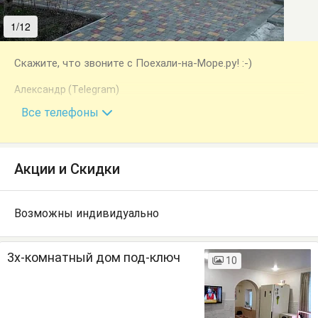
1/12
2/12
Скажите, что звоните с Поехали-на-Море.ру! :-)
Александр (Telegram)
+7 (978) 860-20-69
Все телефоны
Акции и Скидки
Возможны индивидуально
3х-комнатный дом под-ключ
10