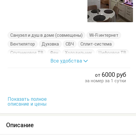
Санузел и душ в доме (совмещены)
Wi-Fi интернет
Вентилятор
Духовка
СВЧ
Сплит-система
Спутниковое ТВ
Фен
Холодильник
Цифровое ТВ
Все удобства
Электрочайник
Вешалка
Диван-кровать
Журнальный столик
Комод
Кресло
6000
руб
от
Кровать двуспальная
Кухонный стол
за номер за 1 сутки
Обеденный стол
Посуда
Стол
Стулья
Терраса
Тумбочки
Шкаф
Показать полное
описание и цены
Описание