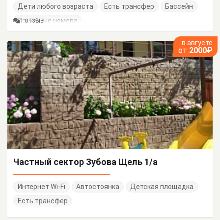
Дети любого возраста
Есть трансфер
Бассейн
Семейные номера
1 ОТЗЫВ
в августе
от
2000₽
Частный сектор Зубова Щель 1/а
Интернет Wi-Fi
Автостоянка
Детская площадка
Есть трансфер