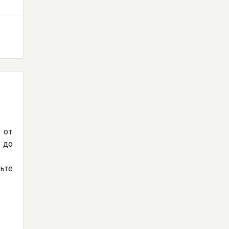
 от
" до
дьте