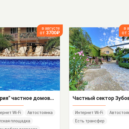
в августе
в 
от
3700₽
от
"Мария" частное домовладение
ернет Wi-Fi
Автостоянка
Интернет Wi-Fi
Автостоя
тская площадка
Есть трансфер