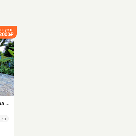
августе
2000₽
Частный сектор Зубова Щель 10
нка