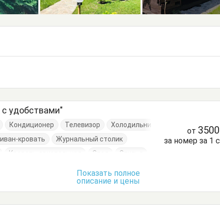
 с удобствами"
Кондиционер
Телевизор
Холодильник
350
от
иван-кровать
Журнальный столик
за номер за 1 
Кровать двуспальная
Стол
Стулья
Показать полное
описание и цены