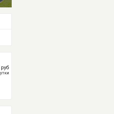
0
руб
сутки