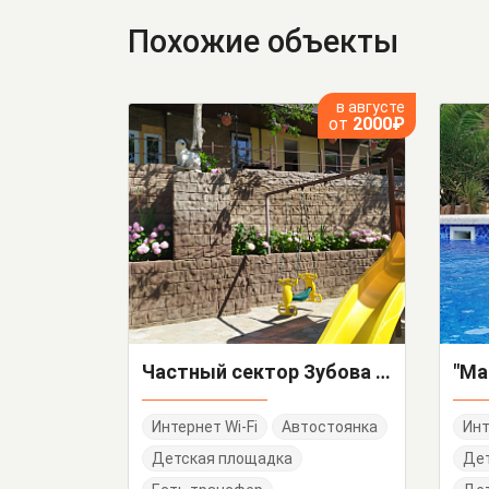
Похожие объекты
в августе
от
2000₽
Частный сектор Зубова Щель 1/а
Интернет Wi-Fi
Автостоянка
Инт
Детская площадка
Де