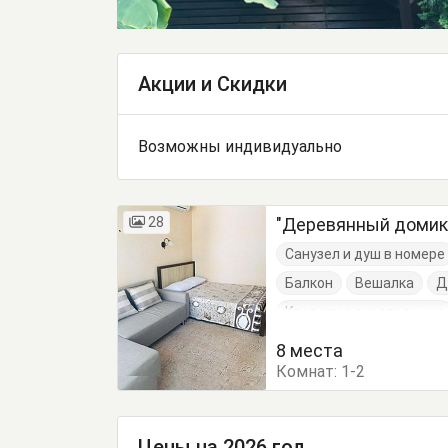
Акции и Скидки
Возможны индивидуально
28
"Деревянный домик
Санузел и душ в номере
Балкон
Вешалка
Д
Кровати односпальные
Тумбочки
Шкаф
8 места
Комнат:
1-2
Цены на 2026 год