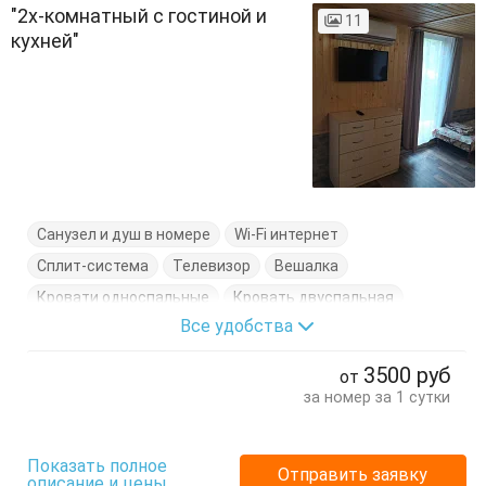
"2х-комнатный с гостиной и
11
кухней"
Санузел и душ в номере
Wi-Fi интернет
Сплит-система
Телевизор
Вешалка
Кровати односпальные
Кровать двуспальная
Все удобства
Стол
Стулья
Тумбочки
Шкаф
3500
руб
от
за номер за 1 сутки
Показать полное
Отправить заявку
описание и цены