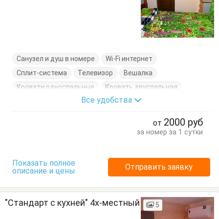
Санузел и душ в номере
Wi-Fi интернет
Сплит-система
Телевизор
Вешалка
Кровати односпальные
Кровать двуспальная
Все удобства
Стол
Стулья
Тумбочки
Шкаф
2000
руб
от
за номер за 1 сутки
Показать полное
Отправить заявку
описание и цены
"Стандарт с кухней" 4х-местный
5