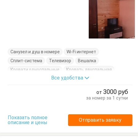
Санузел и душ в номере
Wi-Fi интернет
Сплит-система
Телевизор
Вешалка
Кровати односпальные
Кровать двуспальная
Все удобства
Стол
Стулья
Тумбочки
Шкаф
3000
руб
от
за номер за 1 сутки
Показать полное
Отправить заявку
описание и цены