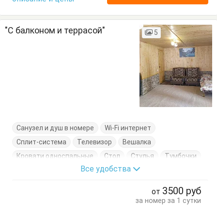
"С балконом и террасой"
5
Санузел и душ в номере
Wi-Fi интернет
Сплит-система
Телевизор
Вешалка
Кровати односпальные
Стол
Стулья
Тумбочки
Все удобства
Шкаф
3500
руб
от
за номер за 1 сутки