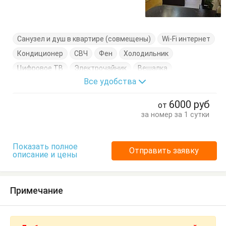
Санузел и душ в квартире (совмещены)
Wi-Fi интернет
Кондиционер
СВЧ
Фен
Холодильник
Цифровое ТВ
Электрочайник
Вешалка
Все удобства
Диван-кровать
Журнальный столик
Кровать двуспальная
Кухонный стол
6000
руб
от
Обеденный стол
Посуда
Стол
Стулья
Шкаф
за номер за 1 сутки
Показать полное
Отправить заявку
описание и цены
Примечание