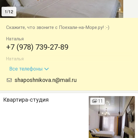
1/12
2/12
Скажите, что звоните с Поехали-на-Море.ру! :-)
Наталья
+7 (978) 739-27-89
Наталья
+7 (978) 511-99-89
Все телефоны
shaposhnikova.n@mail.ru
Квартира-студия
11