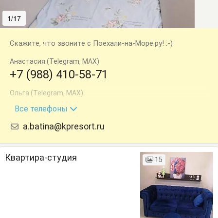
1/17
2/17
Скажите, что звоните с Поехали-на-Море.ру! :-)
Анастасия (Telegram, MAX)
+7 (988) 410-58-71
Ольга (Telegram, MAX)
+7 (988) 151-16-47
Все телефоны
a.batina@kpresort.ru
Квартира-студия
15