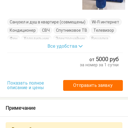
Санузел и душ в квартире (совмещены)
Wi-Fi интернет
Кондиционер
СВЧ
Спутниковое ТВ
Телевизор
Фен
Холодильник
Электрочайник
Вешалка
Все удобства
Диван-кровать
Кровать двуспальная
Кухонный стол
Обеденный стол
Посуда
Стол
5000
руб
от
Стулья
Тумбочки
Шкаф
за номер за 1 сутки
Показать полное
Отправить заявку
описание и цены
Примечание