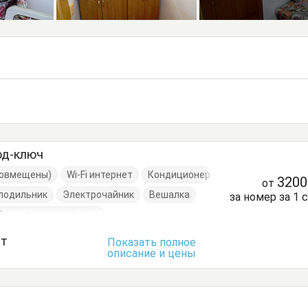
од-ключ
(совмещены)
Wi-Fi интернет
Кондиционер
320
от
лодильник
Электрочайник
Вешалка
за номер за 1 
Кровать двуспальная
Кухонный стол
Обеденный стол
ст
Показать полное
описание и цены
ья
Тумбочки
Шкаф