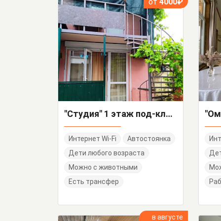
от
4000₽
"Студия" 1 этаж под-ключ
"Ом
Интернет Wi-Fi
Автостоянка
Инт
Дети любого возраста
Дет
Можно с животными
Мо
Есть трансфер
Раб
в августе