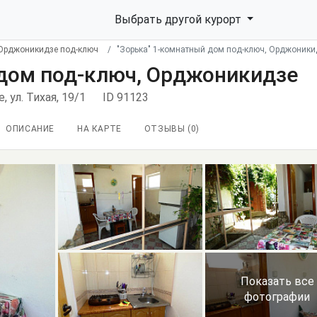
Выбрать другой курорт
Орджоникидзе под-ключ
"Зорька" 1-комнатный дом под-ключ, Орджоники
 дом под-ключ, Орджоникидзе
 ул. Тихая, 19/1
ID 91123
ОПИСАНИЕ
НА КАРТЕ
ОТЗЫВЫ (
0
)
Показать все
фотографии