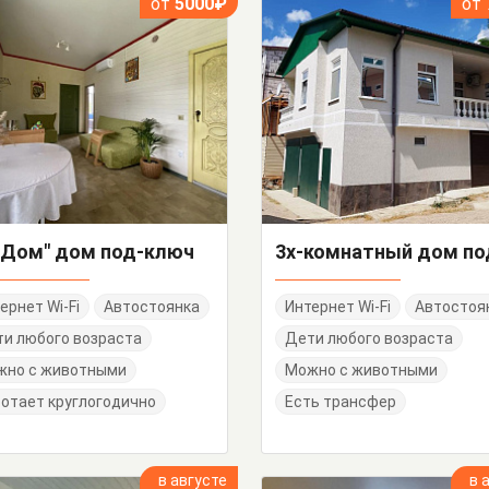
от
5000₽
от
Дом" дом под-ключ
ернет Wi-Fi
Автостоянка
Интернет Wi-Fi
Автостоя
и любого возраста
Дети любого возраста
жно с животными
Можно с животными
отает круглогодично
Есть трансфер
в августе
в 