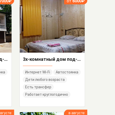
7000₽
от
6000₽
3х-комнатный дом под-ключ с гаражом Больничный 187
3х-комнатный дом под-ключ Шелковичная 16
нка
Интернет Wi-Fi
Автостоянка
Дети любого возраста
Есть трансфер
Работает круглогодично
августе
в августе