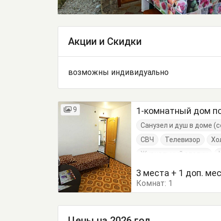
Акции и Скидки
возможны индивидуально
9
1-комнатный дом п
Санузел и душ в доме 
СВЧ
Телевизор
Хо
Журнальный столик
Кровать односпальная
3 места + 1 доп. ме
Комнат:
Посуда
1
Стол
Стул
Цены на 2026 год