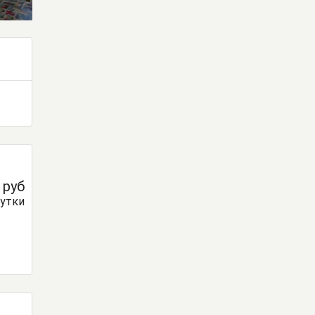
0
руб
сутки