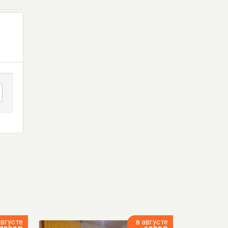
августе
в августе