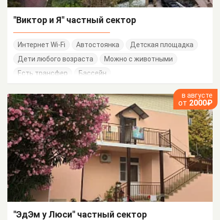
"Виктор и Я" частный сектор
Интернет Wi-Fi
Автостоянка
Детская площадка
Дети любого возраста
Можно с животными
Есть трансфер
Бассейн
в августе
от
2000₽
"ЭдЭм у Люси" частный сектор