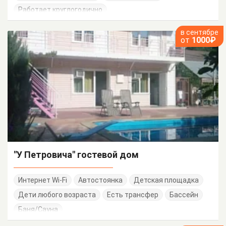
Работает круглогодично
в сентябре
от
1000₽
"У Петровича" гостевой дом
Интернет Wi-Fi
Автостоянка
Детская площадка
Дети любого возраста
Есть трансфер
Бассейн
Баня/Сауна