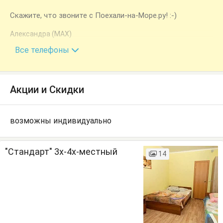
Скажите, что звоните с Поехали-на-Море.ру! :-)
Александра (MAX)
+7 (915) 049-16-88
Все телефоны
Акции и Скидки
возможны индивидуально
"Стандарт" 3х-4х-местный
14