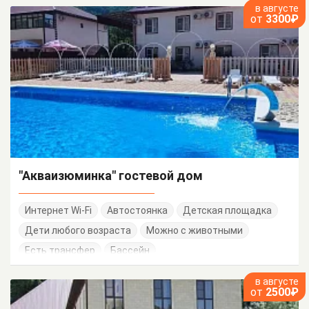
в августе
от
3300₽
"Акваизюминка" гостевой дом
Интернет Wi-Fi
Автостоянка
Детская площадка
Дети любого возраста
Можно с животными
Есть трансфер
Бассейн
в августе
от
2500₽