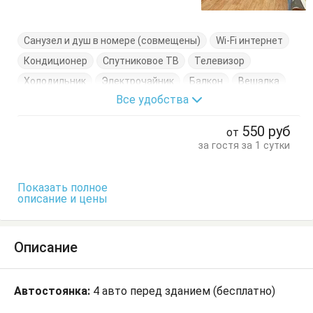
Санузел и душ в номере (совмещены)
Wi-Fi интернет
Кондиционер
Спутниковое ТВ
Телевизор
Холодильник
Электрочайник
Балкон
Вешалка
Все удобства
Двухэтажная кровать
Журнальный столик
Кровати односпальные
Кровать двуспальная
550
руб
от
Стулья
Тумбочки
Шкаф
за гостя за 1 сутки
Показать полное
описание и цены
Описание
Автостоянка:
4 авто перед зданием (бесплатно)