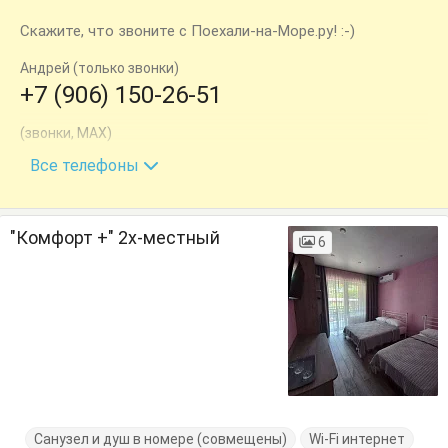
Скажите, что звоните с Поехали-на-Море.ру! :-)
Андрей (только звонки)
+7 (906) 150-26-51
(звонки, MAX)
+7 (918) 607-79-79
Все телефоны
"Комфорт +" 2х-местный
6
Санузел и душ в номере (совмещены)
Wi-Fi интернет