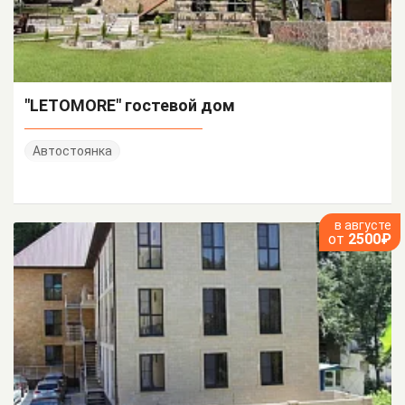
"LETOMORE" гостевой дом
Автостоянка
в августе
от
2500₽