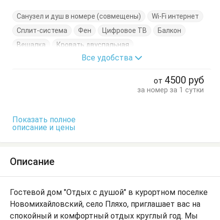
Санузел и душ в номере (совмещены)
Wi-Fi интернет
Сплит-система
Фен
Цифровое ТВ
Балкон
Вешалка
Кровать двуспальная
Все удобства
Кровать односпальная
Стол
Стулья
Шкаф
4500
руб
от
за номер за 1 сутки
Показать полное
описание и цены
Описание
Гостевой дом "Отдых с душой" в курортном поселке
Новомихайловский, село Пляхо, приглашает вас на
спокойный и комфортный отдых круглый год. Мы