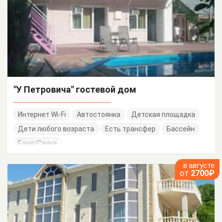
"У Петровича" гостевой дом
Интернет Wi-Fi
Автостоянка
Детская площадка
Дети любого возраста
Есть трансфер
Бассейн
Баня/Сауна
в августе
от
2700₽