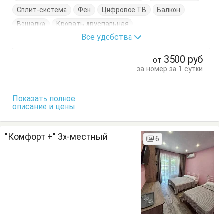
Сплит-система
Фен
Цифровое ТВ
Балкон
Вешалка
Кровать двуспальная
Все удобства
Кровать односпальная
Стол
Стулья
Шкаф
3500
руб
от
за номер за 1 сутки
Показать полное
описание и цены
"Комфорт +" 3х-местный
6