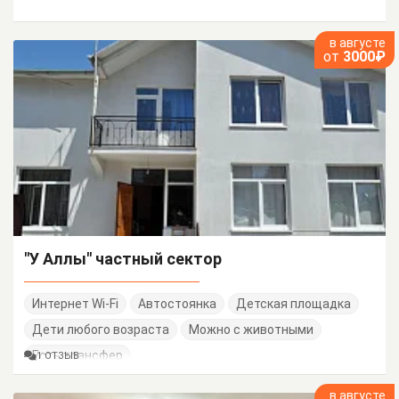
в августе
от
3000₽
"У Аллы" частный сектор
Интернет Wi-Fi
Автостоянка
Детская площадка
Дети любого возраста
Можно с животными
Есть трансфер
1 ОТЗЫВ
в августе