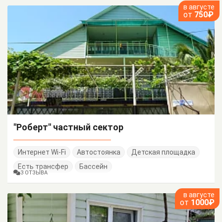
в августе
от
750₽
"Роберт" частный сектор
Интернет Wi-Fi
Автостоянка
Детская площадка
Есть трансфер
Бассейн
3 ОТЗЫВА
в августе
от
1000₽