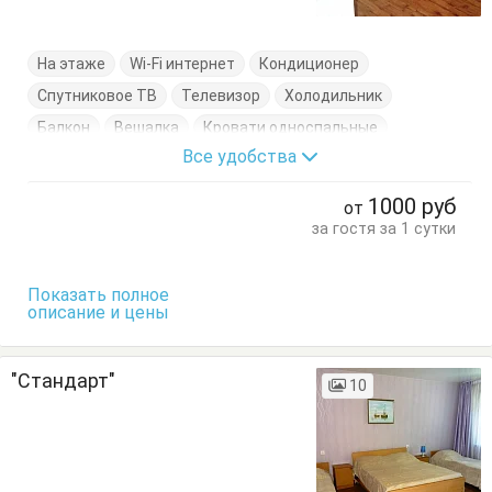
На этаже
Wi-Fi интернет
Кондиционер
Спутниковое ТВ
Телевизор
Холодильник
Балкон
Вешалка
Кровати односпальные
Все удобства
Кровать двуспальная
Стол
Стулья
Тумбочки
Шкаф
1000
руб
от
за гостя за 1 сутки
Показать полное
описание и цены
"Стандарт"
10