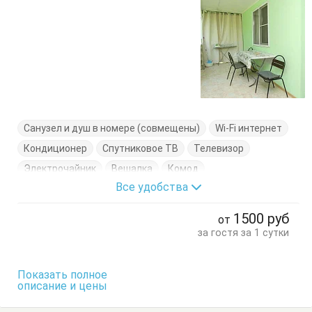
Санузел и душ в номере (совмещены)
Wi-Fi интернет
Кондиционер
Спутниковое ТВ
Телевизор
Электрочайник
Вешалка
Комод
Все удобства
Кровати односпальные
Кровать двуспальная
Стол
Стулья
Тумбочки
Шкаф
1500
руб
от
за гостя за 1 сутки
Показать полное
описание и цены