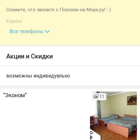
Скажите, что звоните с Поехали-на-Море.ру! :-)
Карина
+7 (918) 402-43-34
Все телефоны
Акции и Скидки
возможны индивидуально
"Эконом"
11