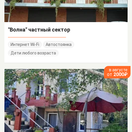
"Волна" частный сектор
Интернет Wi-Fi
Автостоянка
Дети любого возраста
в августе
от
2000₽