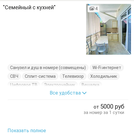
"Семейный с кухней"
4
Санузел и душ в номере (совмещены)
Wi-Fi интернет
СВЧ
Сплит-система
Телевизор
Холодильник
Цифровое ТВ
Электрочайник
Вешалка
Все удобства
Диван-кровать
Комод
Кровать двуспальная
Кухонный стол
Обеденный стол
Посуда
Стол
5000
руб
от
Стулья
Тумбочки
Шкаф
за номер за 1 сутки
Показать полное