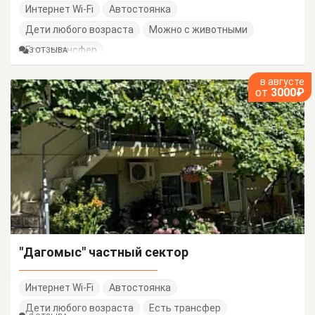
Интернет Wi-Fi
Автостоянка
Дети любого возраста
Можно с животными
Есть трансфер
3 ОТЗЫВА
в августе
от
3000₽
"Дагомыс" частный сектор
Интернет Wi-Fi
Автостоянка
Дети любого возраста
Есть трансфер