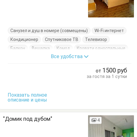
Санузел и душ в номере (совмещены)
Wi-Fi интернет
Кондиционер
Спутниковое ТВ
Телевизор
Балкон
Вешалка
Комод
Кровати односпальные
Все удобства
Кровать двуспальная
Стулья
Тумбочки
Шкаф
1500
руб
от
за гостя за 1 сутки
Показать полное
описание и цены
"Домик под дубом"
4