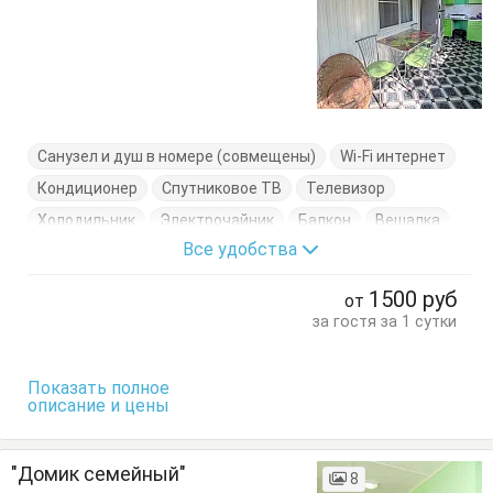
Санузел и душ в номере (совмещены)
Wi-Fi интернет
Кондиционер
Спутниковое ТВ
Телевизор
Холодильник
Электрочайник
Балкон
Вешалка
Все удобства
Журнальный столик
Кровати односпальные
Кровать двуспальная
Кухонный стол
1500
руб
от
Обеденный стол
Посуда
Пуфик
Стол
Стулья
за гостя за 1 сутки
Тумбочки
Шкаф
Показать полное
описание и цены
"Домик семейный"
8