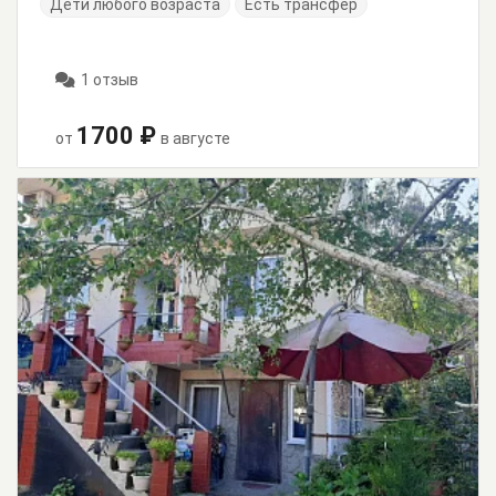
Дети любого возраста
Есть трансфер
1 отзыв
1700 ₽
от
в августе