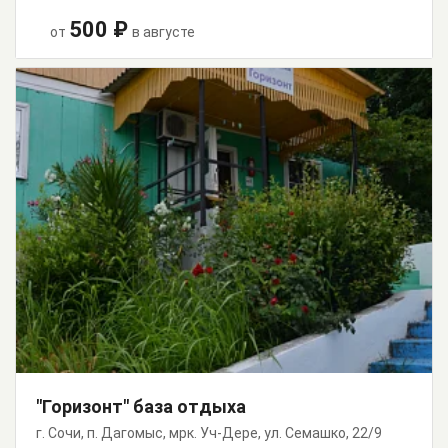
500 ₽
от
в августе
"Горизонт" база отдыха
г. Сочи, п. Дагомыс, мрк. Уч-Дере, ул. Семашко, 22/9