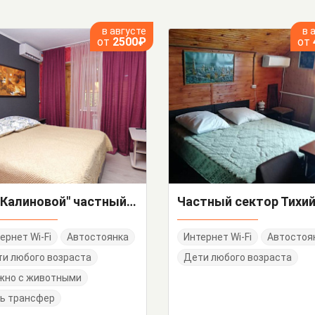
в августе
в 
от
2500₽
от
"На Калиновой" частный сектор
ернет Wi-Fi
Автостоянка
Интернет Wi-Fi
Автостоя
и любого возраста
Дети любого возраста
жно с животными
ь трансфер