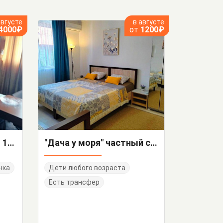
августе
в августе
4000₽
от
1200₽
Частный сектор Тихий 1/А
"Дача у моря" частный сектор
нка
Дети любого возраста
Есть трансфер