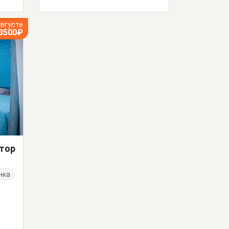
августе
3500₽
ктор
нка