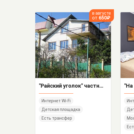
в августе
от
650₽
"Райский уголок" частный сектор
Интернет Wi-Fi
Инт
Детская площадка
Дет
Есть трансфер
Мо
Ест