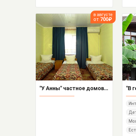
в августе
от
700₽
"У Анны" частное домовладение
Инт
Дет
Мо
Ест