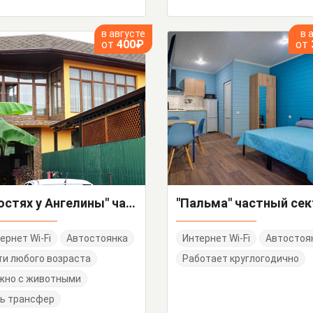
в августе
в 
от
400₽
от
"В гостях у Ангелины" частный сектор
"Пальма" частный се
ернет Wi-Fi
Автостоянка
Интернет Wi-Fi
Автостоя
и любого возраста
Работает круглогодично
жно с животными
ь трансфер