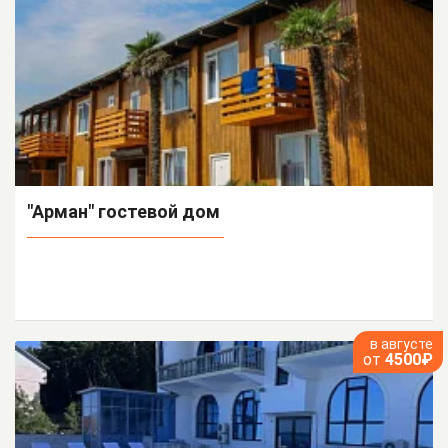
"Арман" гостевой дом
в августе
от
4500₽