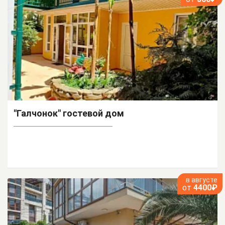
"Галчонок" гостевой дом
в августе
от
4400₽