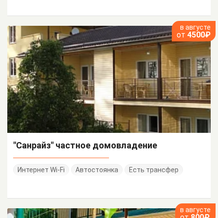
в августе
от
4500₽
"Санрайз" частное домовладение
Интернет Wi-Fi
Автостоянка
Есть трансфер
в августе
от
800₽