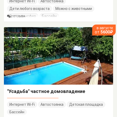
Интернет Wi-Fi
Автостоянка
Дети любого возраста
Можно с животными
Есть трансфер
Бассейн
2 ОТЗЫВА
в августе
от
5600₽
"Усадьба" частное домовладение
Интернет Wi-Fi
Автостоянка
Детская площадка
Бассейн