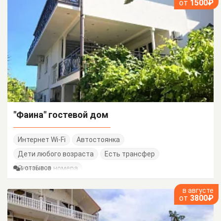
от
1500₽
"Фаина" гостевой дом
Интернет Wi-Fi
Автостоянка
Дети любого возраста
Есть трансфер
Семейные номера
6 ОТЗЫВОВ
в августе
от
3800₽