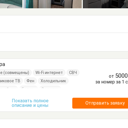
ра
ре (совмещены)
Wi-Fi интернет
СВЧ
500
от
никовое ТВ
Фен
Холодильник
за номер за 1 
очайник
Балкон
Вешалка
ать двуспальная
Кухонный стол
Показать полное
Отправить заявку
описание и цены
уда
Стол
Стулья
Шкаф