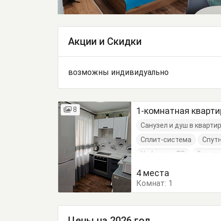
Акции и Скидки
возможны индивидуально
8
1-комнатная кварти
Санузел и душ в кварти
Сплит-система
Спут
Цифровое ТВ
Электр
Диван-кровать
Кров
4 места
Комнат:
Обеденный стол
1
Пос
Цены на 2026 год