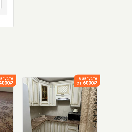
августе
в августе
4000₽
от
6000₽