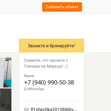
Добавить объект
Звоните и бронируйте!
Скажите, что звоните с
Поехали-на-Море.ру! :-)
Ирина
+7 (940) 990-50-38
WhatsApp
R1shechka201088@yandex.ru