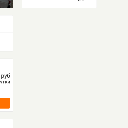
0
руб
сутки