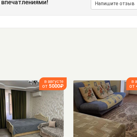
 впечатлениями!
Напишите отзыв
в августе
в 
от
5000₽
от