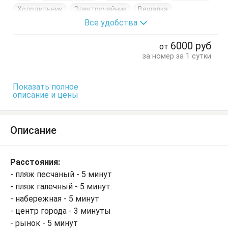
Холодильник
Электрочайник
Вешалка
Все удобства
Диван-кровать
Кровать двуспальная
Кухонный стол
Обеденный стол
Посуда
Стол
6000
руб
от
Стулья
Тумбочки
Шкаф
за номер за 1 сутки
Показать полное
описание и цены
Описание
Расстояния:
- пляж песчаный - 5 минут
- пляж галечный - 5 минут
- набережная - 5 минут
- центр города - 3 минуты
- рынок - 5 минут