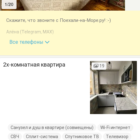
1/20
2/20
Скажите, что звоните с Поехали-на-Море.ру! :-)
Алёна (Telegram, MAX)
+7 (918) 109-88-83
Все телефоны
2х-комнатная квартира
19
Санузел и душ в квартире (совмещены)
Wi-Fi интернет
СВЧ
Сплит-система
Спутниковое ТВ
Телевизор