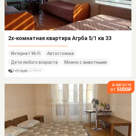
2х-комнатная квартира Агрба 5/1 кв 33
Интернет Wi-Fi
Автостоянка
Дети любого возраста
Можно с животными
Есть трансфер
1 ОТЗЫВ
в августе
от
5000₽