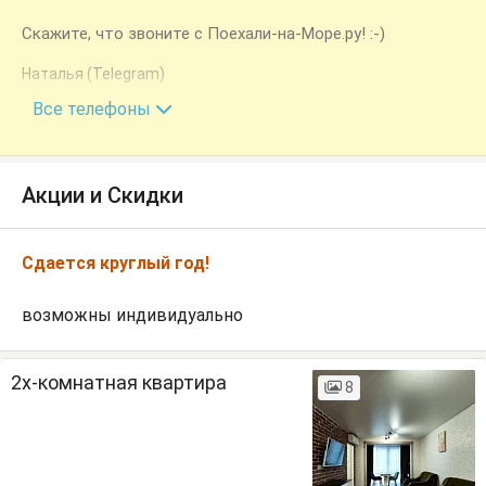
Скажите, что звоните с Поехали-на-Море.ру! :-)
Наталья (Telegram)
+7 (940) 993-39-41
Все телефоны
Акции и Скидки
Сдается круглый год!
возможны индивидуально
2х-комнатная квартира
8