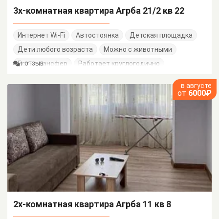
3х-комнатная квартира Агрба 21/2 кв 22
Интернет Wi-Fi
Автостоянка
Детская площадка
Дети любого возраста
Можно с животными
Есть трансфер
Работает круглогодично
1 ОТЗЫВ
в августе
от
6000₽
2х-комнатная квартира Агрба 11 кв 8