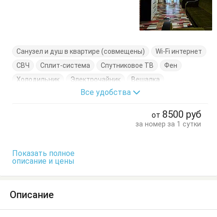
Санузел и душ в квартире (совмещены)
Wi-Fi интернет
СВЧ
Сплит-система
Спутниковое ТВ
Фен
Холодильник
Электрочайник
Вешалка
Все удобства
Диван-кровать
Комод
Кресло-кровать
Кровать двуспальная
Кухонный стол
8500
руб
от
Обеденный стол
Посуда
Стол
Стулья
за номер за 1 сутки
Туалетный столик
Тумбочки
Шкаф
Показать полное
описание и цены
Описание