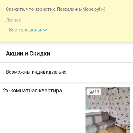
Скажите, что звоните с Поехали-на-Море.ру! :-)
Лариса
+7 (940) 991-77-04
Все телефоны
Акции и Скидки
Возможны индивидуально
2х-комнатная квартира
13