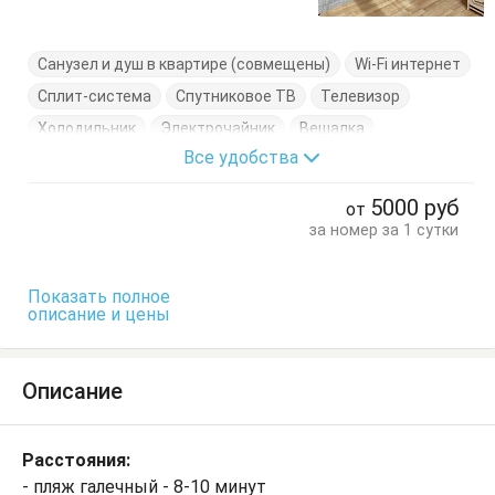
Санузел и душ в квартире (совмещены)
Wi-Fi интернет
Сплит-система
Спутниковое ТВ
Телевизор
Холодильник
Электрочайник
Вешалка
Все удобства
Диван-кровать
Журнальный столик
Кресло-кровать
Кровать двуспальная
5000
руб
от
Кухонный стол
Обеденный стол
Посуда
Стол
за номер за 1 сутки
Тумбочки
Шкаф
Показать полное
описание и цены
Описание
Расстояния:
- пляж галечный - 8-10 минут