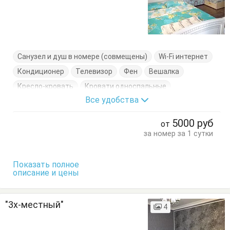
Санузел и душ в номере (совмещены)
Wi-Fi интернет
Кондиционер
Телевизор
Фен
Вешалка
Кресло-кровать
Кровати односпальные
Все удобства
Кровать двуспальная
Тумбочки
Шкаф
5000
руб
от
за номер за 1 сутки
Показать полное
описание и цены
"3х-местный"
4