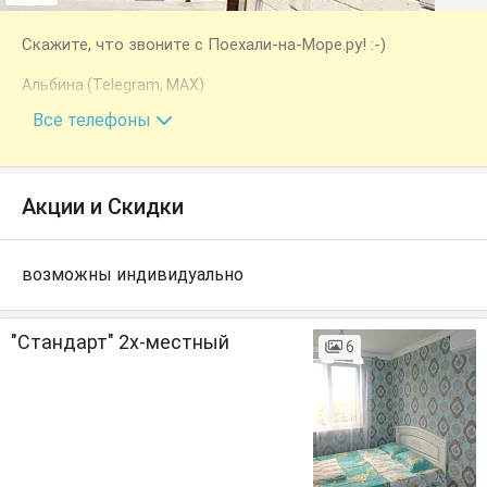
Скажите, что звоните с Поехали-на-Море.ру! :-)
Альбина (Telegram, MAX)
+7 (940) 993-38-67
Все телефоны
Акции и Скидки
возможны индивидуально
"Стандарт" 2х-местный
6