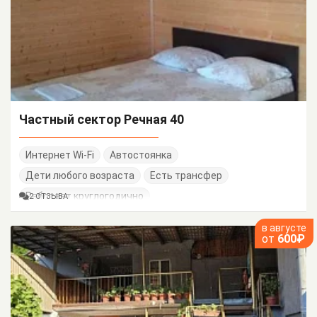
Частный сектор Речная 40
Интернет Wi-Fi
Автостоянка
Дети любого возраста
Есть трансфер
Работает круглогодично
2 ОТЗЫВА
в августе
от
600₽