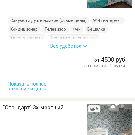
Санузел и душ в номере (совмещены)
Wi-Fi интернет
Кондиционер
Телевизор
Фен
Вешалка
Кресло-кровать
Кровати односпальные
Все удобства
Кровать двуспальная
Тумбочки
Шкаф
4500
руб
от
за номер за 1 сутки
Показать полное
описание и цены
"Стандарт" 3х-местный
6