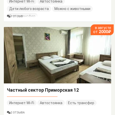
Интернет Wi-Fi
Автостоянка
Дети любого возраста
Можно с животными
Есть трансфер
1 ОТЗЫВ
в августе
от
2000₽
Частный сектор Приморская 12
Интернет Wi-Fi
Автостоянка
Есть трансфер
2 ОТЗЫВА