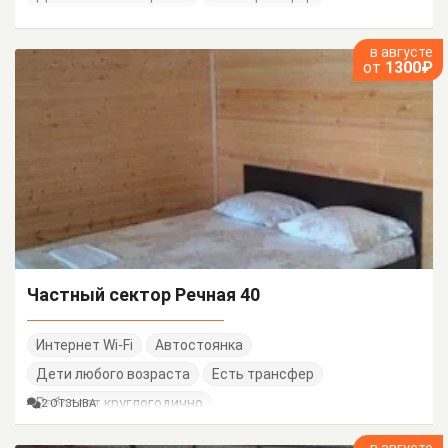
в августе
от
1300₽
Частный сектор Речная 40
Интернет Wi-Fi
Автостоянка
Дети любого возраста
Есть трансфер
Работает круглогодично
2 ОТЗЫВА