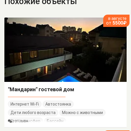
Похожие объекты
в августе
от
5500₽
"Мандарин" гостевой дом
Интернет Wi-Fi
Автостоянка
Дети любого возраста
Можно с животными
Есть трансфер
Бассейн
2 ОТЗЫВА