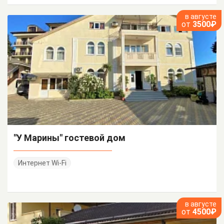
в августе
от
3500₽
"У Марины" гостевой дом
Интернет Wi-Fi
в августе
от
4500₽