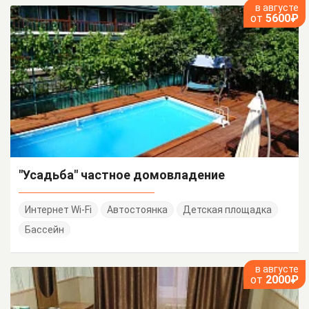
в августе
от
5600₽
"Усадьба" частное домовладение
Интернет Wi-Fi
Автостоянка
Детская площадка
Бассейн
в августе
от
2000₽