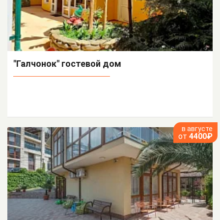
"Галчонок" гостевой дом
в августе
от
4400₽