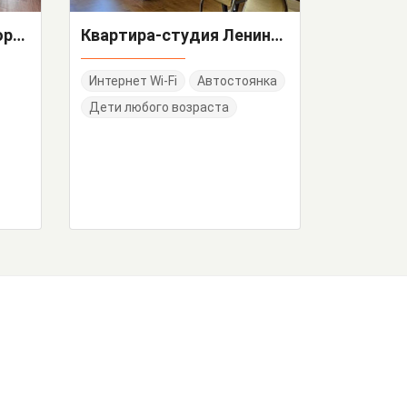
"Студия с видом на море в Адлере ЖК Морская Симфония" квартира-студия
Квартира-студия Ленина 290/6
Интернет Wi-Fi
Автостоянка
Дети любого возраста