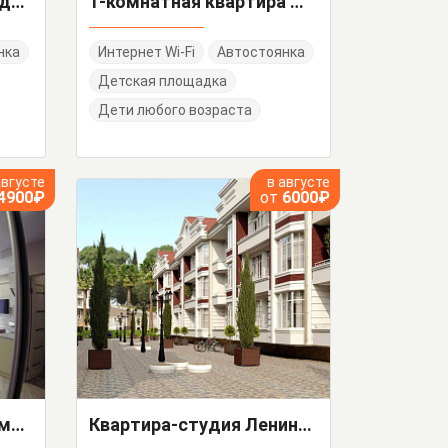
Квартира-студия Гвардейская 12 кв 8
1-комнатная квартира Медовая 56
нка
Интернет Wi-Fi
Автостоянка
Детская площадка
Дети любого возраста
августе
в августе
4900₽
от
6000₽
"Современные апартаменты в центре Адлера" квартира-студия
Квартира-студия Ленина 290/6