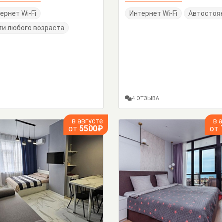
ернет Wi-Fi
Интернет Wi-Fi
Автостоя
и любого возраста
4 ОТЗЫВА
в августе
в 
от
5500₽
от