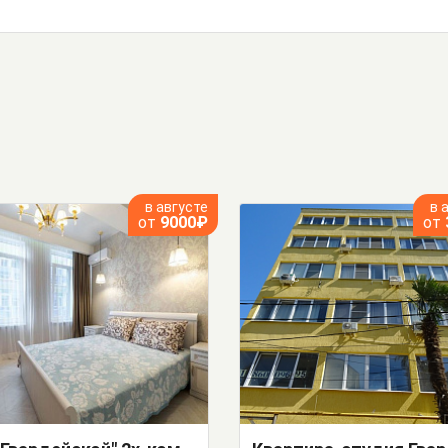
в августе
в 
от
9000₽
от