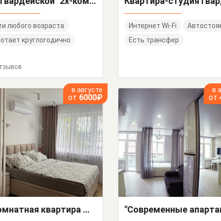
"На Гвардейской" 2х-комнатная квартира
и любого возраста
Интернет Wi-Fi
Автостоя
отает круглогодично
Есть трансфер
ОТЗЫВОВ
в августе
в 
от
6000₽
от
1-комнатная квартира Мира 5