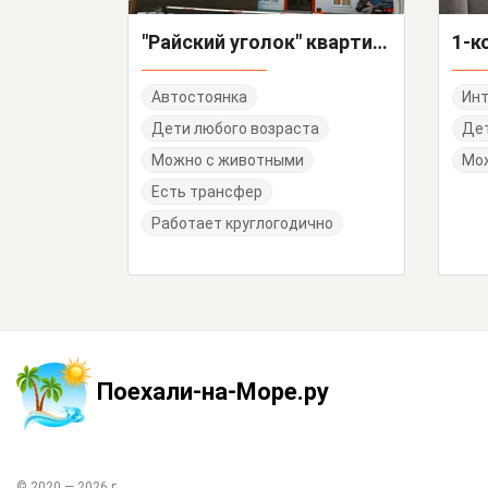
"Райский уголок" квартира-студия
Автостоянка
Инт
Дети любого возраста
Дет
Можно с животными
Мо
Есть трансфер
Работает круглогодично
Поехали-на-Море.ру
© 2020 —
2026
г.