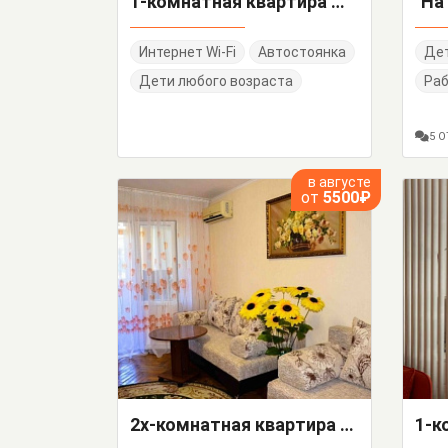
1-комнатная квартира Жемчужная 5/А
Интернет Wi-Fi
Автостоянка
Дет
Дети любого возраста
Раб
5 
в августе
от
5500₽
2х-комнатная квартира Ленина 48