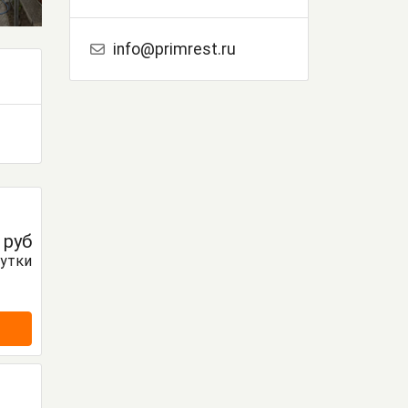
info@primrest.ru
0
руб
сутки