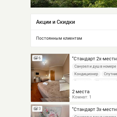
Акции и Скидки
Постоянным клиентам
6
"Стандарт 2х-мест
Санузел и душ в номер
Кондиционер
Спутни
Вешалка
Журнальный
Кровати односпальные
2 места
Комнат:
Стулья
1
Терраса
Т
3
"Стандарт 3х-мест