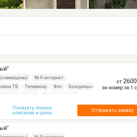
ный"
е (совмещены)
Wi-Fi интернет
260
от
ковое ТВ
Телевизор
Фен
Холодильник
за номер за 1 
 столик
Комод
Кресло-кровать
Кровать двуспальная
Пуфик
Стол
Показать полное
Отправить заявку
описание и цены
уалетный столик
Тумбочки
Шкаф
ный"