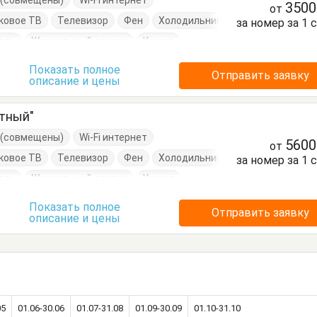
е (совмещены)
Wi-Fi интернет
350
от
ковое ТВ
Телевизор
Фен
Холодильник
за номер за 1 
ать
Журнальный столик
Комод
ати односпальные
Кровать двуспальная
Показать полное
Отправить заявку
описание и цены
я
Терраса
Туалетный столик
Тумбочки
атный"
е (совмещены)
Wi-Fi интернет
560
от
ковое ТВ
Телевизор
Фен
Холодильник
за номер за 1 
ать
Журнальный столик
Комод
ати односпальные
Кровать двуспальная
Показать полное
Отправить заявку
описание и цены
я
Терраса
Туалетный столик
Тумбочки
05
01.06-30.06
01.07-31.08
01.09-30.09
01.10-31.10