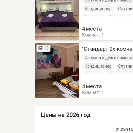
Санузел и душ в номер
Кондиционер
Спутни
Вешалка
Диван-кров
Кресло-кровать
Кров
4 места
Комнат:
Пуфик
1
Стол
Стуль
Шкаф
13
"Стандарт 2х-комн
Санузел и душ в номер
Кондиционер
Спутни
Вешалка
Диван-кров
Кресло-кровать
Кров
4 места
Комнат:
Пуфик
1
Стол
Стуль
Шкаф
Цены на 2026 год
01.05-31.